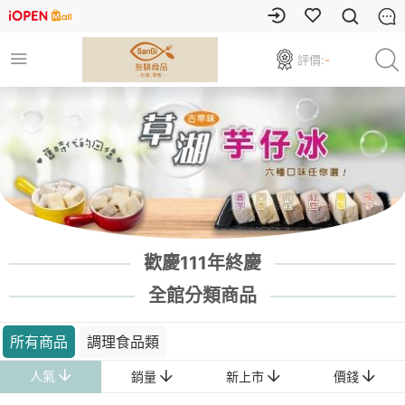
評價:
-
歡慶111年終慶
全館分類商品
所有商品
調理食品類
人氣
銷量
新上市
價錢