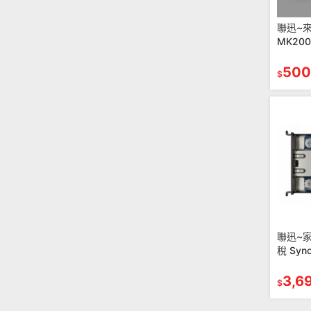
聯迅~
MK20
組
500
$
聯迅~家
稅 Syno
MINI 
級模組
3,6
$