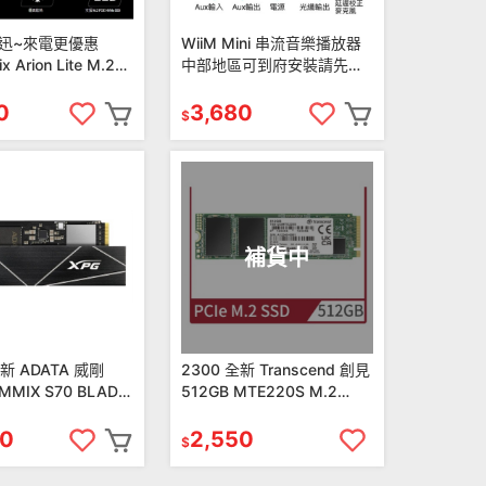
 聯迅~來電更優惠
WiiM Mini 串流音樂播放器
x Arion Lite M.2
中部地區可到府安裝請先洽
NVMe SSD 外接盒 USB3.2
詢，無需安裝可洽詢優惠價
0
3,680
$
補貨中
全新 ADATA 威剛
2300 全新 Transcend 創見
MMIX S70 BLADE
512GB MTE220S M.2
n4x4 PCIe SSD固態
2280 PCIe Gen3x4 SSD固
態
90
2,550
$