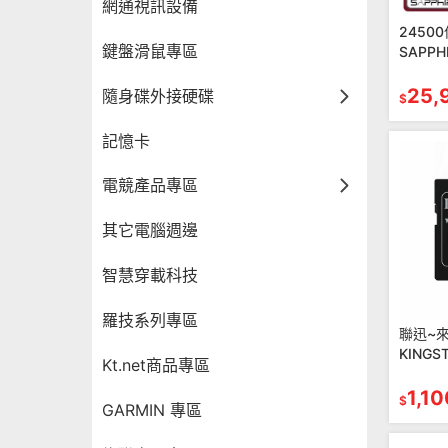
網通視訊設備
2450
鍵盤滑鼠專區
SAPPH
脈動 RX
16GB
25,
隨身碟外接硬碟
$
記憶卡
電競產品專區
其它電腦週邊
智慧穿載科技
羅技系列專區
聯迅~
KINGS
Kt.net商品專區
記憶卡
1,10
$
GARMIN 專區