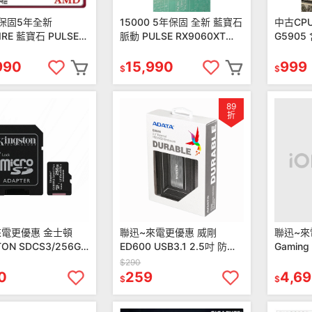
0保固5年全新
15000 5年保固 全新 藍寶石
中古CPU
IRE 藍寶石 PULSE
脈動 PULSE RX9060XT
G5905
 9070 XT GAMING
GAMING OC 16GB
CPU 1
 顯示卡
990
15,990
999
$
$
89
折
來電更優惠 金士頓
聯迅~來電更優惠 威剛
聯迅~來
TON SDCS3/256GB
ED600 USB3.1 2.5吋 防塵
Gamin
防震硬碟外接盒 免工具 快速
$290
安裝
0
259
4,6
$
$