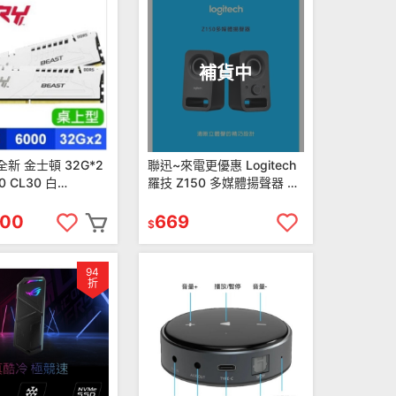
補貨中
 全新 金士頓 32G*2
聯迅~來電更優惠 Logitech
0 CL30 白
羅技 Z150 多媒體揚聲器 清
ON
晰的立體聲音效 請先確認庫
30BWEK2-64
存
500
669
$
94
折