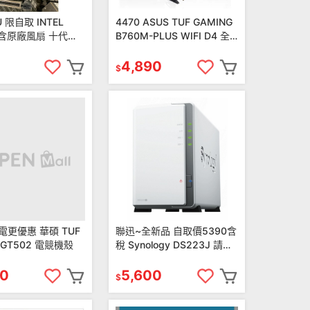
 限自取 INTEL
4470 ASUS TUF GAMING
 含原廠風扇 十代
B760M-PLUS WIFI D4 全
200腳位
新 主機板
4,890
$
電更優惠 華碩 TUF
聯迅~全新品 自取價5390含
g GT502 電競機殼
稅 Synology DS223J 請先
洽詢庫存
90
5,600
$