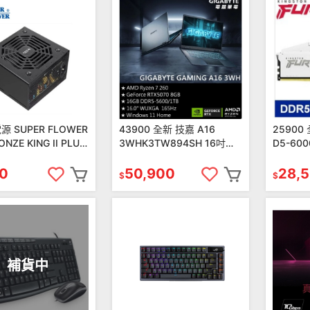
 SUPER FLOWER
43900 全新 技嘉 A16
25900
NZE KING II PLUS
3WHK3TW894SH 16吋電
D5-600
 銅牌 電源供應器
競筆電 Ryzen 7
KINGST
260/RTX5070 8G
KF560C
50
50,900
28,
$
$
補貨中