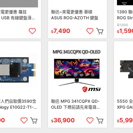
來電更優惠 羅技
聯迅~來電更優惠 華碩
1390
0 USB 有線鍵盤滑鼠
ASUS ROG-AZOTH 鍵盤
ROG Stri
$1,690
7,490
1,59
$
$
人們自取價3590含
聯迅 MPG 341CQPX QD-
5550 
logy E10G22-T1-
OLED 下標前請先來電尋問
XPG GA
10GbE RJ-45 網路升
庫存，可享更優惠價格 LINE
1TB Ge
@311nfpcy
硬碟
90
36,900
5,9
$
$