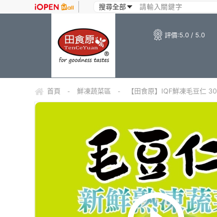
評價:
5.0 / 5.0
首頁
鮮凍蔬菜區
【田食原】IQF鮮凍毛豆仁 3
-
-