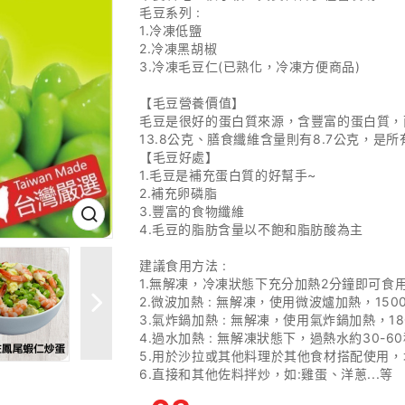
毛豆系列 :
1.冷凍低鹽
2.冷凍黑胡椒
3.冷凍毛豆仁(已熟化，冷凍方便商品)
【毛豆營養價值】
毛豆是很好的蛋白質來源，含豐富的蛋白質，而
13.8公克、膳食纖維含量則有8.7公克，是
【毛豆好處】
1.毛豆是補充蛋白質的好幫手~
2.補充卵磷脂
3.豐富的食物纖維
4.毛豆的脂肪含量以不飽和脂肪酸為主
建議食用方法 :
1.無解凍，冷凍狀態下充分加熱2分鐘即可食
2.微波加熱 : 無解凍，使用微波爐加熱，1500
3.氣炸鍋加熱 : 無解凍，使用氣炸鍋加熱，18
4.過水加熱 : 無解凍狀態下，過熱水約30-
5.用於沙拉或其他料理於其他食材搭配使用
6.直接和其他佐料拌炒，如:雞蛋、洋蔥...等