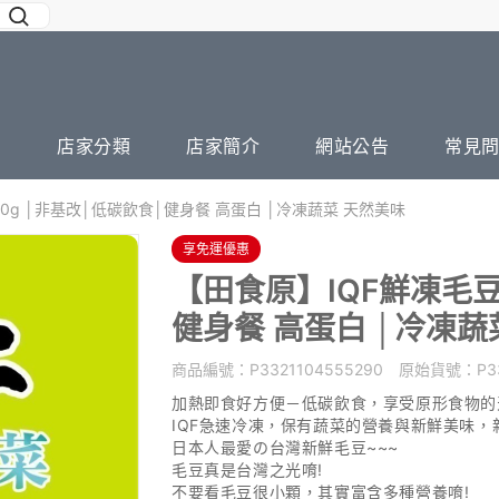
店家分類
店家簡介
網站公告
常見
00g │非基改│低碳飲食│健身餐 高蛋白 │冷凍蔬菜 天然美味
享免運優惠
【田食原】IQF鮮凍毛豆
健身餐 高蛋白 │冷凍蔬
商品編號：
P3321104555290
原始貨號：
P3
加熱即食好方便－低碳飲食，享受原形食物的
IQF急速冷凍，保有蔬菜的營養與新鮮美味
日本人最愛の台灣新鮮毛豆~~~
毛豆真是台灣之光唷!
不要看毛豆很小顆，其實富含多種營養唷!