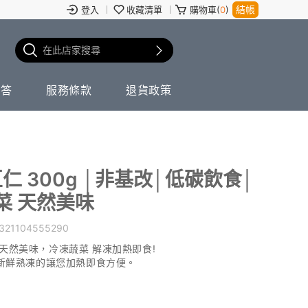
結帳
登入
收藏清單
購物車(
0
)
問答
服務條款
退貨政策
仁 300g │非基改│低碳飲食│
菜 天然美味
321104555290
天然美味，冷凍蔬菜 解凍加熱即食!
，新鮮熟凍的讓您加熱即食方便。