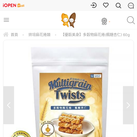
-
首頁
-
烘培麻花捲類
-
【優穀美身】多穀物麻花捲(楓糖杏仁) 60g