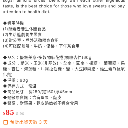
sugar almond slices, blending with each other ingenious
taste, is the best choice for those who love sweets and pay
attention to health diet.
◆適用時機
(1)茹素者養生休閒食品
(2)生活追劇養生零食
(3)辦公室、戶外活動隨身食用
(4)可搭配咖啡、牛奶、優格、下午茶食用
◆品名：優穀美身-多穀物麻花捲(楓糖杏仁)60g
◆成分：糙米、玉米(非基改)、全麥、燕麥、楓糖、 葡萄糖、果
糖、杏仁、海藻糖、L-阿拉伯糖、鹽、大豆卵磷脂、維生素E(抗氧
化劑)
◆淨重：60g
◆保存方式：常溫
◆商品尺寸：長250/寬160/厚45mm
◆過敏原資訊：含有堅果、麩皮
◆警語：對堅果、麩皮過敏者不適合食用
85
$
$ 90
預計出貨天數
3
天