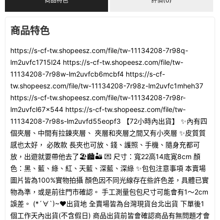
商品特色
評價(0)
商品特色
https://s-cf-tw.shopeesz.com/file/tw-11134208-7r98q-
lm2uvfc1715l24 https://s-cf-tw.shopeesz.com/file/tw-
11134208-7r98w-lm2uvfcb6mcbf4 https://s-cf-
tw.shopeesz.com/file/tw-11134208-7r98z-lm2uvfc1mheh37
https://s-cf-tw.shopeesz.com/file/tw-11134208-7r98r-
lm2uvfcl67x544 https://s-cf-tw.shopeesz.com/file/tw-
11134208-7r98s-lm2uvfd55eopf3 【72小時內出貨】 ✨內有四
個夾層、中間有拉鍊夾層、 夾層和夾層之間又有小夾層 ✨皮質質
感也太好， 必敗款 長夾也可放、錢、護照、手機、隨身充都可
放，出遊就要帶他去了🏖️🏙️🏜️ 💌 尺寸：寬22高14底寛8cm 顏
色：黑、藍、綠、紅、天藍、深藍、深綠 ✨包包注意事項 本賣場
圖片皆為100%實物拍攝 顏色因不同光線存在些許色差，具體已實
物為準，或是前往門市確認。 手工測量包包尺寸可能會有1～2cm
誤差。 (*´∀`)~♥出貨地 全賣場皆為台灣現貨台北出貨 下單後1
個工作天內出貨(不含假日) 商品出貨前皆會確認商品有無問題才會