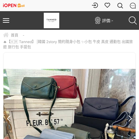
評價:
-
首頁
-
🔥【🇰🇷 Tanned】 |韓國 2story 簡約隨身小包 ✨小包 牛皮 真皮 通勤包 出國旅
遊 旅行包 手提包