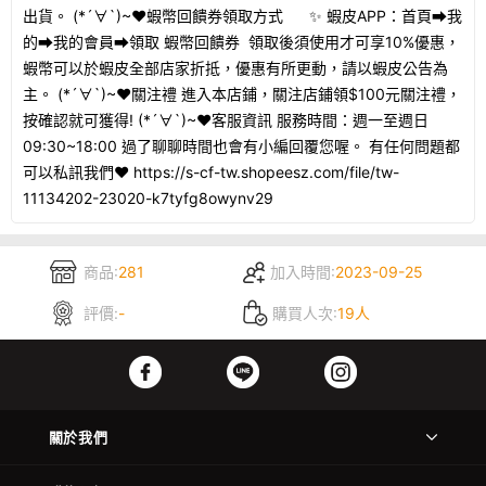
出貨。 (*´∀`)~♥蝦幣回饋券領取方式 ✨ 蝦皮APP：首頁➡我
的➡我的會員➡領取 蝦幣回饋券 領取後須使用才可享10%優惠，
蝦幣可以於蝦皮全部店家折抵，優惠有所更動，請以蝦皮公告為
主。 (*´∀`)~♥關注禮 進入本店鋪，關注店鋪領$100元關注禮，
按確認就可獲得! (*´∀`)~♥客服資訊 服務時間：週一至週日
09:30~18:00 過了聊聊時間也會有小編回覆您喔。 有任何問題都
可以私訊我們♥ https://s-cf-tw.shopeesz.com/file/tw-
11134202-23020-k7tyfg8owynv29
商品:
281
加入時間:
2023-09-25
評價:
-
購買人次:
19人
關於我們