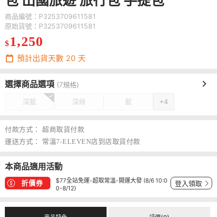
包 出國旅遊 旅行包 手提包
商品編號：P3253709611581
原始貨號：P3253709611581
1,250
$
預計出貨天數
20
天
選擇商品選項
(7規格)
深藍
深綠
藍
+4
付款方式：
超商取貨付款
運送方式：
常溫7-ELEVEN店到店取貨付款
本商品適用活動
$77全站免運-超取常溫-開運大發 (8/6 10:0
折價券
登入領取
0-8/12)