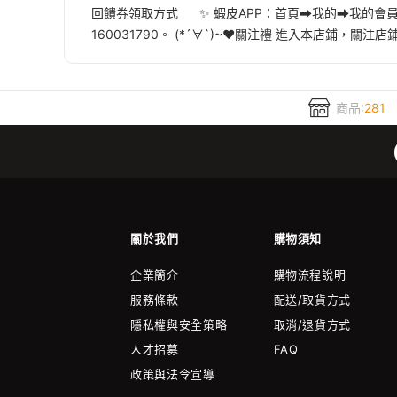
回饋券領取方式 ✨ 蝦皮APP：首頁➡我的➡我的會
160031790。 (*´∀`)~♥關注禮 進入本店鋪，關
商品:
281
關於我們
購物須知
企業簡介
購物流程說明
服務條款
配送/取貨方式
隱私權與安全策略
取消/退貨方式
人才招募
FAQ
政策與法令宣導