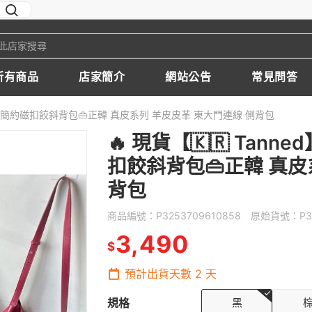
所有商品
店家簡介
網站公告
常見問答
y質感羊皮簡約磁扣餃斜背包👜正韓 真皮系列 羊皮皮革 東大門連線 側背包
🔥 現貨【🇰🇷 Tann
扣餃斜背包👜正韓 真皮
背包
商品編號：
P3253709610858
原始貨號：
P3
3,490
$
預計出貨天數
2
天
規格
黑