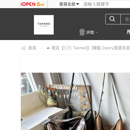
評價:
-
首頁
🔥 現貨【🇰🇷 Tanned】|韓國 2stor
-