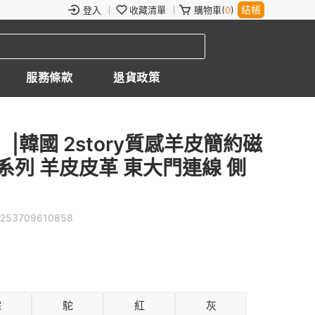
結帳
登入
收藏清單
購物車(
0
)
服務條款
退貨政策
ed】|韓國 2story質感羊皮簡約磁
系列 羊皮皮革 東大門連線 側
253709610858
棕
駝
紅
灰