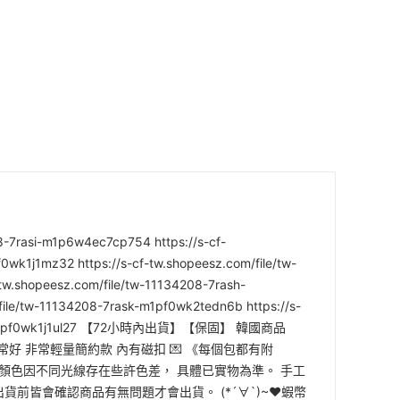
8-7rasi-m1p6w4ec7cp754 https://s-cf-
wk1j1mz32 https://s-cf-tw.shopeesz.com/file/tw-
tw.shopeesz.com/file/tw-11134208-7rash-
file/tw-11134208-7rask-m1pf0wk2tedn6b https://s-
8-7rasg-m1pf0wk1j1ul27 【72小時內出貨】【保固】 韓國商品
常好 非常輕量簡約款 內有磁扣 💌 《每個包都有附
拍攝 顏色因不同光線存在些許色差， 具體已實物為準。 手工
出貨前皆會確認商品有無問題才會出貨。 (*´∀`)~♥蝦幣