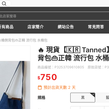
所有商品
店家簡介
網站公告
常見問答
絨面水桶側背包👜正韓 流行包 水桶包
🔥 現貨【🇰🇷 Tan
背包👜正韓 流行包 水
商品編號：
P3253709610805
原始貨號：
P3
750
$
預計出貨天數
2
天
規格
黑