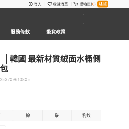
結帳
登入
收藏清單
購物車(
0
)
服務條款
退貨政策
ned】| 韓國 最新材質絨面水桶側
桶包
253709610805
藍
棕
駝
豹紋