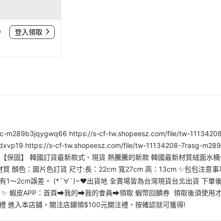
0
登入領取
asc-m289b3jqygwq66 https://s-cf-tw.shopeesz.com/file/tw-1113420
vp19 https://s-cf-tw.shopeesz.com/file/tw-11134208-7rasg-m289b3j
【72小時內出貨】【保固】 韓國訂貨最新款式、現貨 熱騰騰的新款 韓國最新材質絨
質 顏色：圖片色訂貨 尺寸:長：22cm 寬27cm 高：13cm ✨包包注
1～2cm誤差。 (*´∀`)~♥出貨地 全賣場皆為台灣現貨台北出貨 下
式 ✨ 蝦皮APP：首頁➡我的➡我的會員➡領取 蝦幣回饋券 領取後須使
關注禮 進入本店鋪，關注店鋪領$100元關注禮，按確認就可獲得!