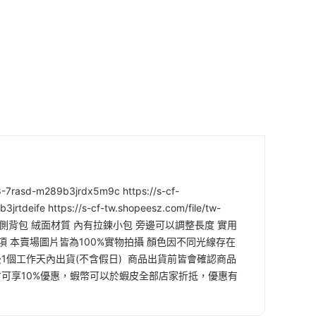
8-7rasd-m289b3jrdx5m9c https://s-cf-
rtdeife https://s-cf-tw.shopeesz.com/file/tw-
面水桶側背包 絨面材質 內有拉鍊小包 旁邊可以調整長度 實用
意事項 本賣場圖片皆為100%實物拍攝 顏色因不同光線存在
單後1個工作天內出貨(不含假日) 商品出貨前皆會確認商品
用才可享10%優惠，蝦幣可以於蝦皮全部店家折抵，優惠有