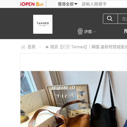
評價:
-
首頁
🔥 現貨【🇰🇷 Tanned】| 韓國 最新材質
-