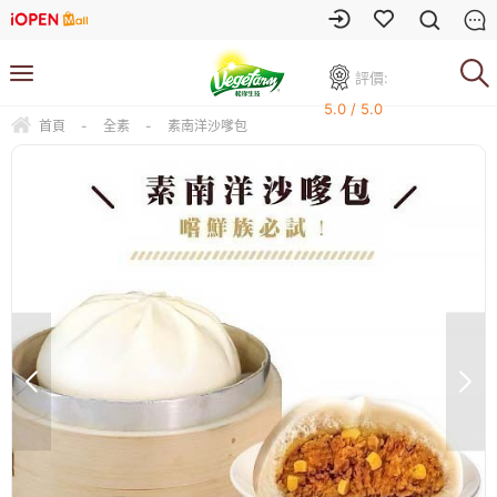
評價:
5.0 / 5.0
首頁
-
全素
-
素南洋沙嗲包