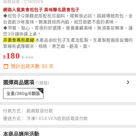
原始貨號：C160069
網路人氣美食松包子 美味聯名蔬食包子
◆
松包子Q彈麵皮搭配松珍餡料，嚐鮮族必試！超越傳統肉包，全
台首創沙嗲風味。飽滿蔬絞肉內餡，給您欲罷不能的美味。
◆
早餐、點心、宵夜的好選擇。營養兼顧美味，無須事前解凍，讓
您3分鐘快速上桌！
非素食專用產線
本產品由松包子生產及監製。生產製程廠房設備的
管線有處理蝦米、核桃、黑芝麻、麩皮、蛋。
180
$
$ 239
預計出貨天數
30
天
選擇商品選項
(1規格)
全素/360g/6顆裝
付款方式：
超商取貨付款
運送方式：
冷凍7-ELEVEN店到店取貨付款
本商品適用活動