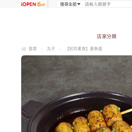
店家分類
首頁
丸子
【松珍素食】素魚蛋
-
-