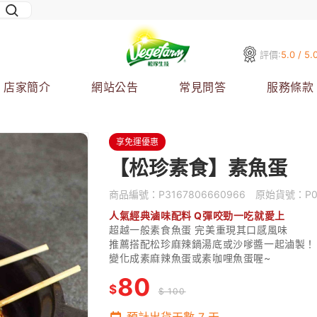
評價:
5.0 / 5.
店家簡介
網站公告
常見問答
服務條款
享免運優惠
【松珍素食】素魚蛋
商品編號：
P3167806660966
原始貨號：
P
人氣經典滷味配料 Q彈咬勁一吃就愛上
超越一般素食魚蛋 完美重現其口感風味
推薦搭配松珍麻辣鍋湯底或沙嗲醬一起滷製！
變化成素麻辣魚蛋或素咖哩魚蛋喔~
80
$
$ 100