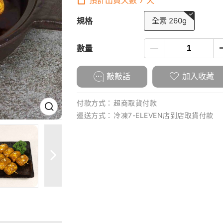
預計出貨天數
7
天
規格
全素 260g
數量
敲敲話
加入收藏
付款方式：
超商取貨付款
運送方式：
冷凍7-ELEVEN店到店取貨付款