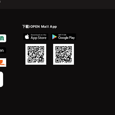
m
下載iOPEN Mall App