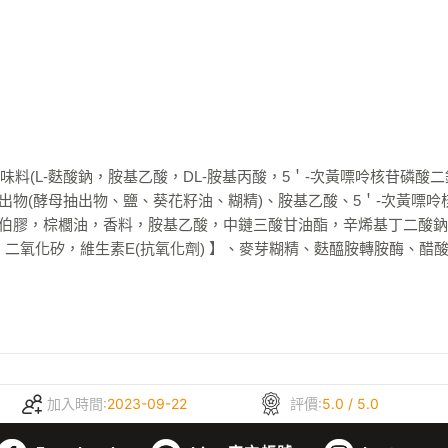
。
料(L-麩酸鈉，胺基乙酸，DL-胺基丙酸，5＇-次黃嘌呤核苷磷酸二
出物(酵母抽出物、鹽、葵花籽油、糊精)、胺基乙酸、5＇-次黃嘌呤
伯膠，棕櫚油，香料，胺基乙酸，中鏈三酸甘油酯，辛烯基丁二酸鈉澱
二氧化矽，維生素E(抗氧化劑) 】、麥芽糊精、麩醯胺轉胺酶、醋
加入時間:
2023-09-22
評價:
5.0 / 5.0