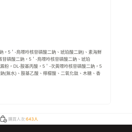
鈉，5＇-鳥嘌呤核苷磷酸二鈉、琥珀酸二鈉)、素海鮮
核苷磷酸二鈉，5＇-鳥嘌呤核苷磷酸二鈉、琥珀
粉，DL-胺基丙酸，5＇-次黃嘌呤核苷磷酸二鈉，5
酸鈉(無水)、胺基乙酸、檸檬酸、二氧化鈦、木糖、香
購買人次:
643人