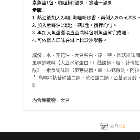
素魚蛋1包、咖哩粉2湯匙、蠔油一湯匙
步驟：
1. 熱油後加入2湯匙咖哩粉炒香，再倒入200ml清水
2. 加入素蠔油1湯匙、糖1匙，攪拌均勻。
3. 再加入魚蛋煮滾直至醬料包附魚蛋就完成囉。
4. 可依個人口味在淋上松珍沙嗲醬。
成份
：水、芥花油、大豆蛋白、糖、鹽、珍菇風味調味
風味調味料【大豆水解蛋白、L-麩酸鈉、糖、酵母抽
酸】、素食調味料【麥芽糊精，鹽，L-麩酸鈉，阿拉
＇-鳥嘌呤核苷磷酸二鈉，琥珀酸二鈉，乙基麥芽醇，
料
內含致敏物
：大豆
商品:
72