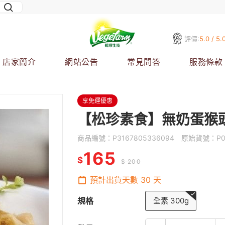
評價:
5.0 / 5.
店家簡介
網站公告
常見問答
服務條款
享免運優惠
【松珍素食】無奶蛋猴
商品編號：
P3167805336094
原始貨號：
P
165
$
$ 200
預計出貨天數
30
天
規格
全素 300g