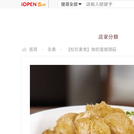
店家分類
首頁
全素
【松珍素食】無奶蛋猴頭菇
-
-