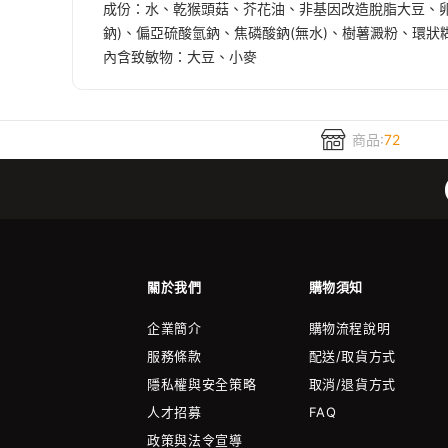
成份：水、乾猴頭菇、芥花油、非基因改造脫脂大豆、卵
鈉)、偏亞硫酸氫鈉、焦磷酸鈉(無水)、樹薯澱粉、環狀
內含致敏物：大豆、小麥
商品:
72
關於我們
購物須知
企業簡介
購物流程說明
服務條款
配送/取貨方式
隱私權與安全策略
取消/退貨方式
人才招募
FAQ
政策與法令宣導