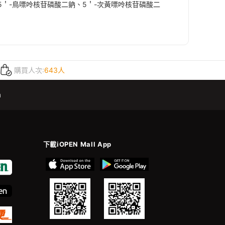
＇-鳥嘌呤核苷磷酸二鈉、5＇-次黃嘌呤核苷磷酸二
購買人次:
643人
m
下載iOPEN Mall App