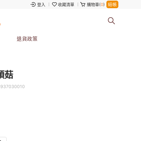
結帳
登入
收藏清單
購物車(
0
)
0
退貨政策
頭菇
0937030010