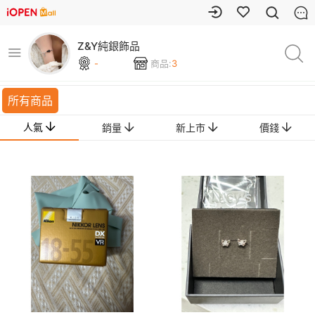
Z&Y純銀飾品
-
商品:
3
所有商品
人氣
銷量
新上市
價錢