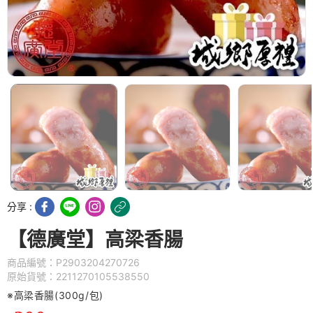
分享 :
【德廣堂】高梁香腸
商品編號：P2903204270726
原始貨號：2211270105538550
※高梁香腸(300g/包)