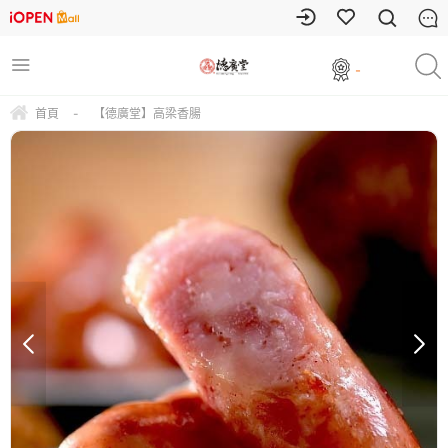
-
首頁
-
【德廣堂】高梁香腸