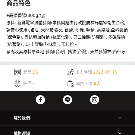
商品特色
※高梁香腸(300g/包)
原料: 新鮮電宰溫體豬肉(本豬肉經由行政院防檢局屠宰衛生合格,
請安心使用),豬油, 天然豬腸衣, 食鹽, 砂糖, 味精, 高梁酒,亞硝酸鈉
(保色劑), 異抗壞血酸鈉 (抗氧化劑), 已二烯酸(防腐劑), 多磷酸鈉
(結著劑) , D-山梨醇(甜味劑), 玉桂粉。
豬肉及其原料原產地:豬肉(台灣), 豬油(台灣), 天然豬腸衣(西班牙)
商品:
23
加入時間:
2023-09-16
評價:
-
購買人次:
9人
關於我們
購物須知