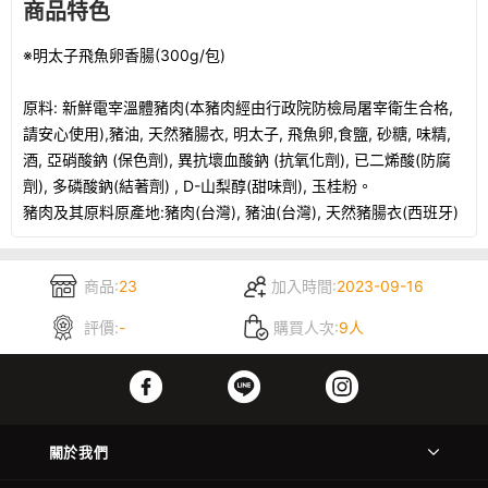
商品特色
※明太子飛魚卵香腸(300g/包)
原料: 新鮮電宰溫體豬肉(本豬肉經由行政院防檢局屠宰衛生合格,
請安心使用),豬油, 天然豬腸衣, 明太子, 飛魚卵,食鹽, 砂糖, 味精,
酒, 亞硝酸鈉 (保色劑), 異抗壞血酸鈉 (抗氧化劑), 已二烯酸(防腐
劑), 多磷酸鈉(結著劑) , D-山梨醇(甜味劑), 玉桂粉。
豬肉及其原料原產地:豬肉(台灣), 豬油(台灣), 天然豬腸衣(西班牙)
商品:
23
加入時間:
2023-09-16
評價:
-
購買人次:
9人
關於我們