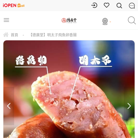
-
首頁
-
【德廣堂】明太子飛魚卵香腸