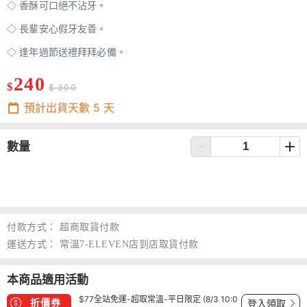
◇ 香酥可口絕不沾牙。
◇ 長輩安心假牙友善。
◇ 逢年過節送禮拜拜必備。
240
$
$ 300
預計出貨天數
5
天
數量
付款方式：
超商取貨付款
運送方式：
常溫7-ELEVEN店到店取貨付款
本商品適用活動
$77全站免運-超取常溫-平日限定 (8/3 10:0
折價券
登入領取