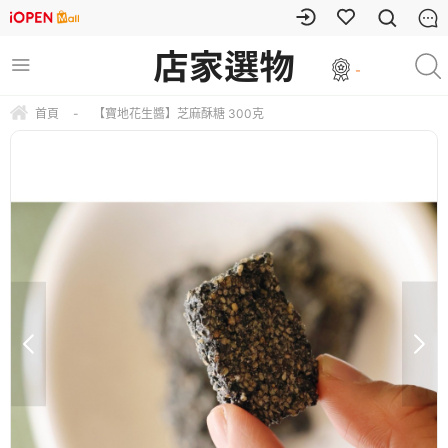
-
首頁
-
【寶地花生醬】芝麻酥糖 300克