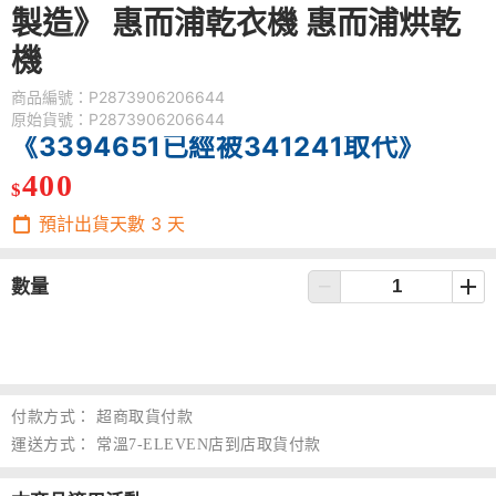
製造》 惠而浦乾衣機 惠而浦烘乾
機
商品編號：P2873906206644
原始貨號：P2873906206644
《3394651已經被341241取代》
400
$
預計出貨天數
3
天
數量
付款方式：
超商取貨付款
運送方式：
常溫7-ELEVEN店到店取貨付款