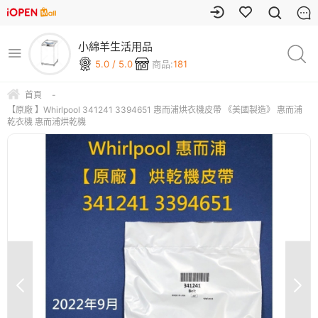
小綿羊生活用品
5.0 / 5.0
商品:
181
首頁
-
【原廠 】Whirlpool 341241 3394651 惠而浦烘衣機皮帶 《美國製造》 惠而浦
乾衣機 惠而浦烘乾機