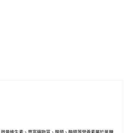
、微量維生素、豐富礦物質、酸類、酶類等營養素屬於單醣