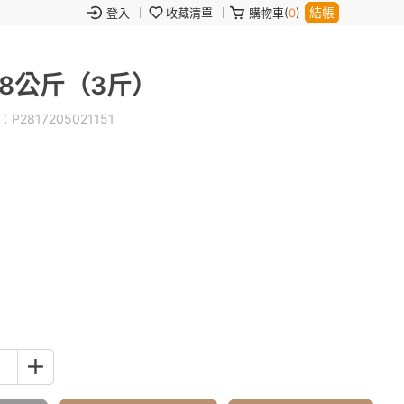
結帳
登入
收藏清單
購物車(
0
)
.8公斤（3斤）
：
P2817205021151