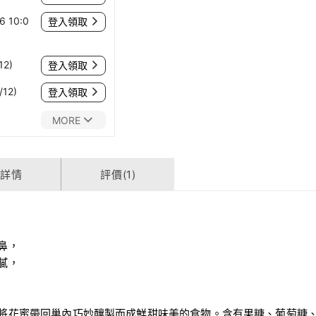
 10:0
登入領取
12)
登入領取
12)
登入領取
MORE
貨詳情
評價(1)
鼻，
膩，
將花蜜帶回巢內巧妙釀製而成鮮甜味美的食物。含有果糖、葡萄糖