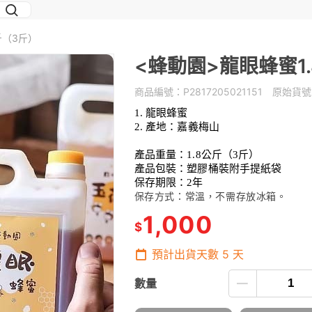
斤（3斤）
<蜂動園>龍眼蜂蜜1
商品編號：
P2817205021151
原始貨號
龍眼蜂蜜
產地：嘉義梅山
產品重量：1.8公斤（3斤）
產品包裝：塑膠桶裝附手提紙袋
保存期限：2年
保存方式：常溫，不需存放冰箱。
1,000
$
預計出貨天數
5
天
數量