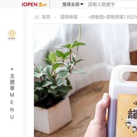
首頁
龍眼蜂蜜
<蜂動園>龍眼蜂蜜1.8公
-
-
主選單MENU