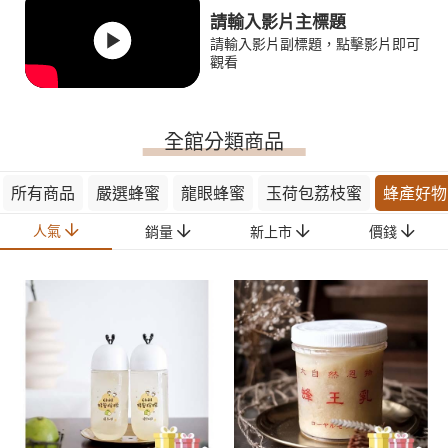
請輸入影片主標題
請輸入影片副標題，點擊影片即可
觀看
全館分類商品
所有商品
嚴選蜂蜜
龍眼蜂蜜
玉荷包荔枝蜜
蜂產好物
人氣
銷量
新上市
價錢