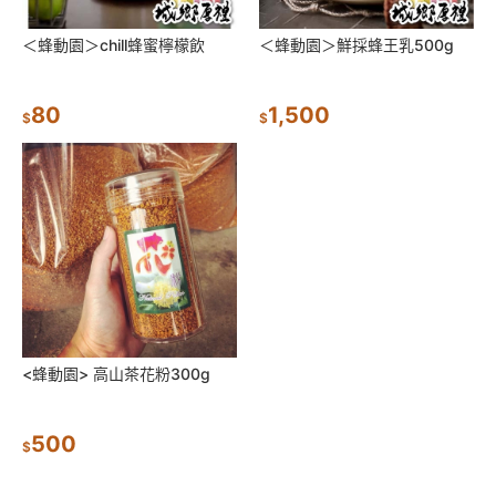
＜蜂動園＞chill蜂蜜檸檬飲
＜蜂動園＞鮮採蜂王乳500g
80
1,500
$
$
<蜂動園> 高山茶花粉300g
500
$