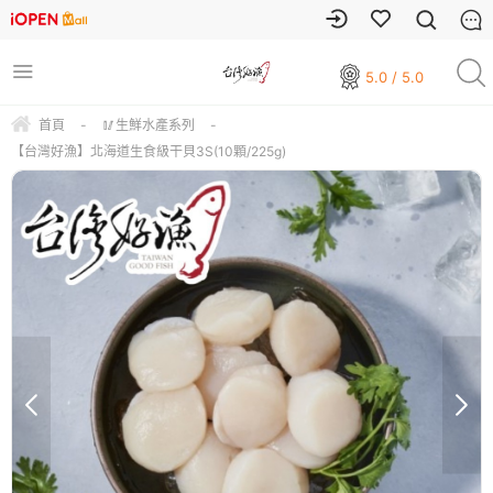
5.0 / 5.0
首頁
-
🥢生鮮水產系列
-
【台灣好漁】北海道生食級干貝3S(10顆/225g)