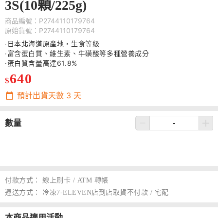
3S(10顆/225g)
商品編號：P2744110179764
原始貨號：P2744110179764
‧日本北海道原產地，生食等級
‧富含蛋白質、維生素、牛磺酸等多種營養成分
‧蛋白質含量高達61.8%
640
$
預計出貨天數
3
天
數量
付款方式：
線上刷卡 / ATM 轉帳
運送方式：
冷凍7-ELEVEN店到店取貨不付款 / 宅配
本商品適用活動