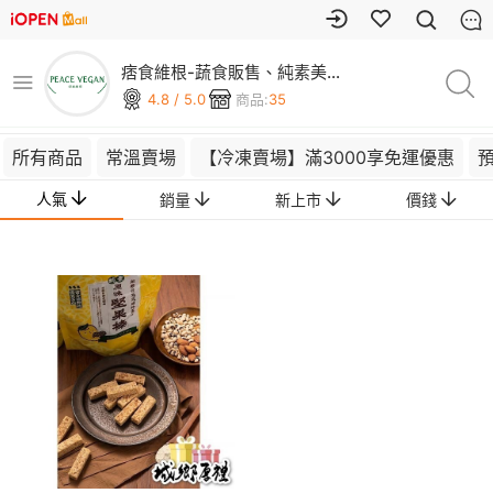
痞食維根-蔬食販售、純素美
食、素食商城
4.8 / 5.0
商品:
35
所有商品
常溫賣場
【冷凍賣場】滿3000享免運優惠
人氣
銷量
新上市
價錢