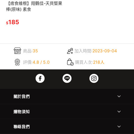
【痞食維根】翔鶴佳-天貝堅果
棒(原味) 素食
185
$
商品:
35
加入時間:
2023-09-04
評價:
4.8 / 5.0
購買人次:
218人
關於我們
購物須知
聯絡我們