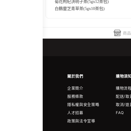
菊花枸杞決明子茶(5gx12茶包)
白鶴靈芝青草茶(5gx10茶包)
商品
關於我們
購物須
企業簡介
購物流
服務條款
配送/取
隱私權與安全策略
取消/退
人才招募
FAQ
政策與法令宣導