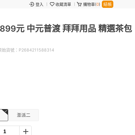
結帳
登入
收藏清單
購物車(
0
)
899元 中元普渡 拜拜用品 精選茶包
始貨號：
P2684211588314
澎派二