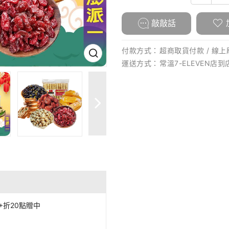
敲敲話
付款方式：
超商取貨付款 / 線上刷
運送方式：
常溫7-ELEVEN店到
+折20點贈中