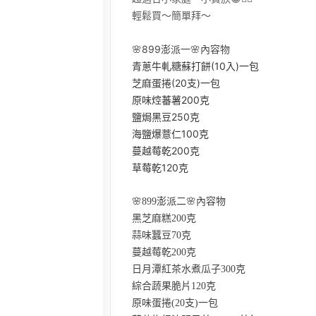
輕鬆買～簡單拜～
🌸899澎派一🌸內容物
青蔥牛軋糖蘇打餅(10入)一包
芝麻蛋捲(20支)一包
原味焢蕃薯200克
鹽焗黑豆250克
海鹽爆薏仁100克
蔓越莓乾200克
草莓乾120克
🌸899澎派二🌸內容物
黑芝麻糕200克
蒜味蠶豆70克
蔓越莓乾200克
日月潭紅茶水煮瓜子300克
綜合蔬果脆片120克
原味蛋捲(20支)一包