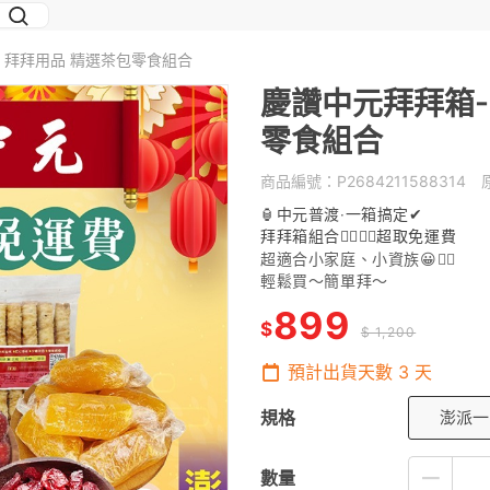
渡 拜拜用品 精選茶包零食組合
慶讚中元拜拜箱-
零食組合
商品編號：
P2684211588314
原
🏮中元普渡‧一箱搞定✔
拜拜箱組合👉🏻👉🏻
超取免運費
超適合小家庭、小資族😀✌🏻
輕鬆買～簡單拜～
899
$
$ 1,200
預計出貨天數
3
天
規格
澎派一
數量