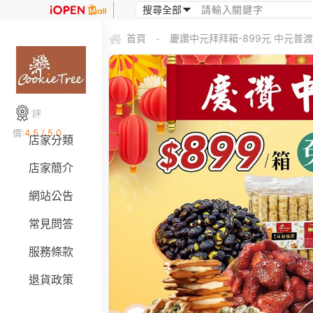
首頁
慶讚中元拜拜箱-899元 中元普
-
評
價:
4.5 / 5.0
店家分類
店家簡介
網站公告
常見問答
服務條款
退貨政策