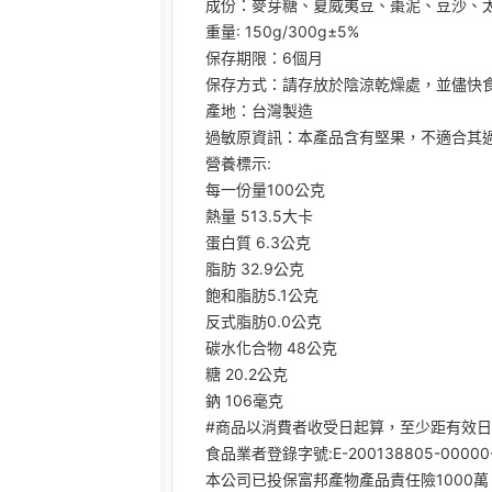
成份：麥芽糖、夏威夷豆、棗泥、豆沙、
重量: 150g/300g±5%
保存期限：6個月
保存方式：請存放於陰涼乾燥處，並儘快
產地：台灣製造
過敏原資訊：本產品含有堅果，不適合其
營養標示:
每一份量100公克
熱量 513.5大卡
蛋白質 6.3公克
脂肪 32.9公克
飽和脂肪5.1公克
反式脂肪0.0公克
碳水化合物 48公克
糖 20.2公克
鈉 106毫克
#商品以消費者收受日起算，至少距有效日
食品業者登錄字號:E-200138805-00000
本公司已投保富邦產物產品責任險1000萬 保險單