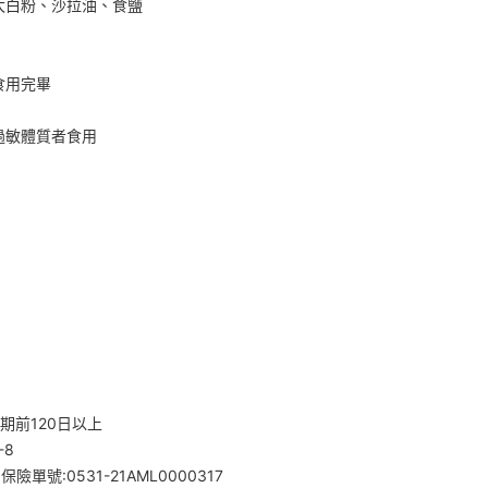
太白粉、沙拉油、食鹽
食用完畢
過敏體質者食用
期前120日以上
-8
號:0531-21AML0000317