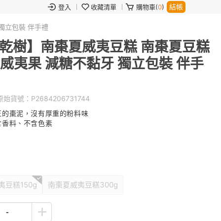
結帳
登入
收藏清單
購物車(
0
)
 獨立包裝 伴手禮
ee 餅乾樹】南棗夏威夷豆糕 南棗夏豆糕
夏威夷果 減糖不黏牙 獨立包裝 伴手
始貨號：
P2684206731744
正的棗泥，沒有厚重的粉料味
含香料、不含色素
豆糕150g
南棗夏威夷豆糕300g