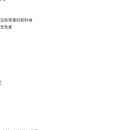
，沒有厚重的粉料味
不含色素
泥