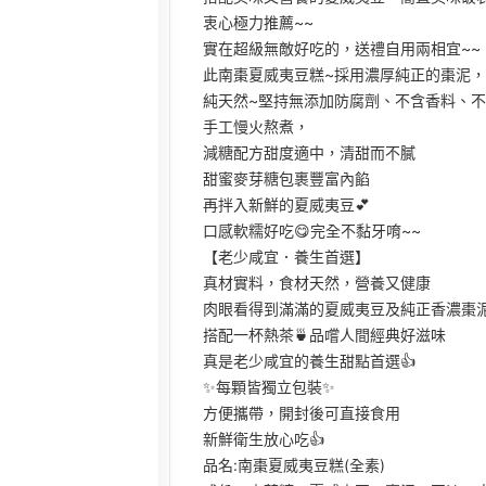
衷心極力推薦~~
實在超級無敵好吃的，送禮自用兩相宜~~
此南棗夏威夷豆糕~採用濃厚純正的棗泥
純天然~堅持無添加防腐劑、不含香料、
手工慢火熬煮，
減糖配方甜度適中，清甜而不膩
甜蜜麥芽糖包裹豐富內餡
再拌入新鮮的夏威夷豆💕
口感軟糯好吃😋完全不黏牙唷~~
【老少咸宜．養生首選】
真材實料，食材天然，營養又健康
肉眼看得到滿滿的夏威夷豆及純正香濃棗
搭配一杯熱茶🍵品嚐人間經典好滋味
真是老少咸宜的養生甜點首選👍
✨每顆皆獨立包裝✨
方便攜帶，開封後可直接食用
新鮮衛生放心吃👍
品名:南棗夏威夷豆糕(全素)