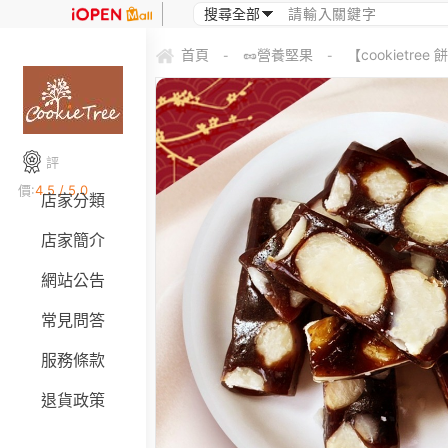
首頁
🥜營養堅果
【cookiet
-
-
評
價:
4.5 / 5.0
店家分類
店家簡介
網站公告
常見問答
服務條款
退貨政策