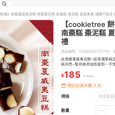
ree 餅乾樹】南棗夏威夷豆糕 南棗夏豆糕 南棗糕 棗泥糕 夏威夷果 減糖不黏牙
【cookietr
南棗糕 棗泥糕 
禮
商品編號：
P2684206731744
原
此南棗夏威夷豆糕~採用濃厚純
純天然~堅持無添加防腐劑、不
185
$
$ 500
預計出貨天數
3
天
規格
南棗夏威夷
數量