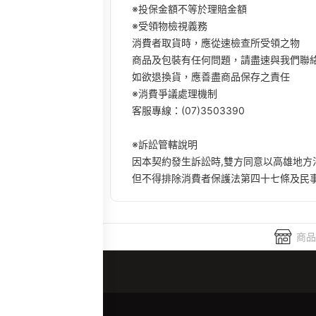
※投保金額不等於理賠金額
※受領物檢視義務​
消費者取貨時，應從速檢查所受領之物​
商品及包裝有任何問題，請盡速與我們聯絡
如欲退換貨，應善盡商品保存之責任​
※消費爭議處理機制​
客服專線：(07)3503390
※訴訟管轄說明​
因本契約發生訴訟時,雙方同意以高雄地方
但不得排除消費者保護法第四十七條及民事
商品