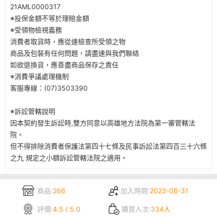
21AML0000317
※投保金額不等於理賠金額
※受領物檢視義務​
消費者取貨時，應從速檢查所受領之物​
商品及包裝有任何問題，請盡速與我們聯絡​
如欲退換貨，應善盡商品保存之責任​
※消費爭議處理機制​
客服專線：(07)3503390
※訴訟管轄說明​
因本契約發生訴訟時,雙方同意以高雄地方法院為第一審管轄法
院。​
但不得排除消費者保護法第四十七條及民事訴訟法第四百三十六條
之九 規定之小額訴訟管轄法院之適用。​
商品:
266
加入時間:
2023-08-31
評價:
4.5 / 5.0
購買人次:
334人