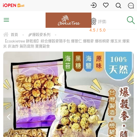
評價:
4.5 / 5.0
首頁
-
🌾爆榖麥系列
-
【cookietree 餅乾樹】綜合爆穀麥隨手包 爆薏仁 爆糙麥 爆核桐麥 爆玉米 爆紫
米 非油炸 無防腐劑 寶寶副食