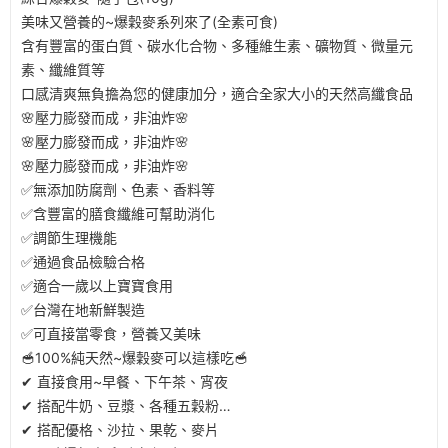
美味又營養的~爆穀麥系列來了(全素可食)
含有豐富的蛋白質、碳水化合物、多種維生素、礦物質、微量元
素、纖維質等
口感清爽無負擔為您的健康加分，適合全家大小的天然高纖食品
🌸壓力膨發而成，非油炸🌸
🌸壓力膨發而成，非油炸🌸
🌸壓力膨發而成，非油炸🌸
✅無添加防腐劑、色素、香料等
✅含豐富的膳食纖維可幫助消化
✅調節生理機能
✅通過食品檢驗合格
✅適合一歲以上寶寶食用
✅台灣在地新鮮製造
✅可直接當零食，營養又美味
🥣100%純天然~爆穀麥可以這樣吃🥣
✔ 直接食用~早餐、下午茶、宵夜
✔ 搭配牛奶、豆漿、各種五穀粉…
✔ 搭配優格、沙拉、果乾、麥片