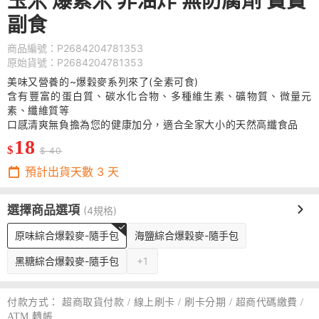
玉米 爆紫米 非油炸 無防腐劑 寶寶
副食
商品編號：P2684204781353
原始貨號：P2684204781353
美味又營養的~爆穀麥系列來了(全素可食)
含有豐富的蛋白質、碳水化合物、多種維生素、礦物質、微量元
素、纖維質等
口感清爽無負擔為您的健康加分，適合全家大小的天然高纖食品
18
$
$ 40
預計出貨天數
3
天
選擇商品選項
(4規格)
原味綜合爆穀麥-隨手包
海鹽綜合爆穀麥-隨手包
黑糖綜合爆穀麥-隨手包
+1
付款方式：
超商取貨付款 / 線上刷卡 / 刷卡分期 / 超商代碼繳費 /
ATM 轉帳