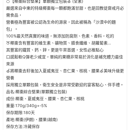
🍊【椰棗綜合堅果】單顆獨立包裝🍏 (全素)
嚴選來自中東的特級椰棗每一顆都飽滿甘甜，也是回教徒齋戒月必
需食品，
營養極為豐富被公認為生命的源泉，因此被稱為「沙漠中的麵
包」。
100%最天然真實的味道，無添加防腐劑、色素、香料，吃的
🍑椰棗含有豐富的維生素、礦物質、膳食纖維、胡蘿蔔素…
其豐富的鐵質、鈣、鋅，更是午茶首選，女性必推點心
口感鬆軟Q彈老少咸宜，單純的果糖非常易於消化是補充體力最佳
來源
🍏將椰棗去籽後加入夏威夷豆、杏仁果、核桃、腰果🍏美味升級更
營養
採用獨立單顆包裝，衛生安全是非常受歡迎的宴客點心、伴手禮。
品名:椰棗綜合堅果(單顆獨立包裝)
成份:椰棗、夏威夷豆、腰果、杏仁果、核桃
重量:170g/340g+-5%
保存期限:180天
產地:椰棗(伊朗)、腰果(越南)
保存方法:冷藏保存