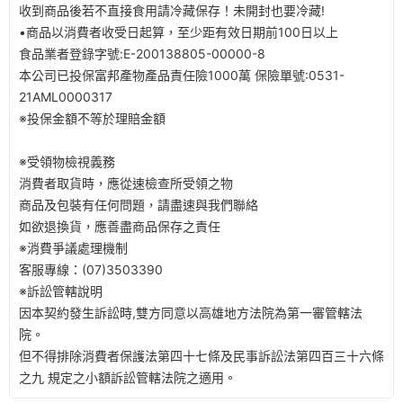
收到商品後若不直接食用請冷藏保存！未開封也要冷藏!
•商品以消費者收受日起算，至少距有效日期前100日以上
食品業者登錄字號:E-200138805-00000-8
本公司已投保富邦產物產品責任險1000萬 保險單號:0531-
21AML0000317
※投保金額不等於理賠金額
※受領物檢視義務​
消費者取貨時，應從速檢查所受領之物​
商品及包裝有任何問題，請盡速與我們聯絡​
如欲退換貨，應善盡商品保存之責任​
※消費爭議處理機制​
客服專線：(07)3503390
※訴訟管轄說明​
因本契約發生訴訟時,雙方同意以高雄地方法院為第一審管轄法
院。​
但不得排除消費者保護法第四十七條及民事訴訟法第四百三十六條
之九 規定之小額訴訟管轄法院之適用。​