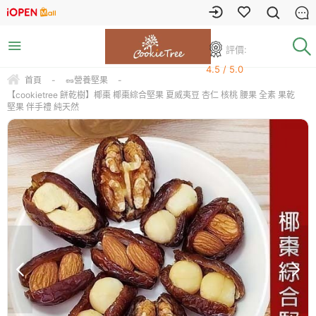
評價:
4.5 / 5.0
首頁
-
🥜營養堅果
-
【cookietree 餅乾樹】椰棗 椰棗綜合堅果 夏威夷豆 杏仁 核桃 腰果 全素 果乾
堅果 伴手禮 純天然