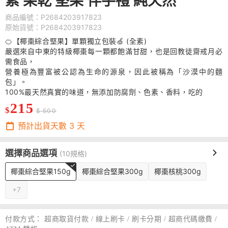
素 果乾 堅果 伴手禮 純天然
商品編號：P2684203917823
原始貨號：P2684203917823
🍊【椰棗綜合堅果】單顆獨立包裝🍏 (全素)
嚴選來自中東的特級椰棗每一顆都飽滿甘甜，也是回教徒齋戒月必
需食品，
營養極為豐富被公認為生命的源泉，因此被稱為「沙漠中的麵
包」。
100%最天然真實的味道，無添加防腐劑、色素、香料，吃的
215
$
$ 500
預計出貨天數
3
天
選擇商品選項
(10規格)
椰棗綜合堅果150g
椰棗綜合堅果300g
椰棗核桃300g
+7
付款方式：
超商取貨付款 / 線上刷卡 / 刷卡分期 / 超商代碼繳費 /