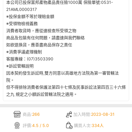
本公司已投保富邦產物產品責任險1000萬 保險單號:0531-
21AML0000317
※投保金額不等於理賠金額
※受領物檢視義務​
消費者取貨時，應從速檢查所受領之物​
商品及包裝有任何問題，請盡速與我們聯絡​
如欲退換貨，應善盡商品保存之責任​
※消費爭議處理機制​
客服專線：(07)3503390
※訴訟管轄說明​
因本契約發生訴訟時,雙方同意以高雄地方法院為第一審管轄法
院。​
但不得排除消費者保護法第四十七條及民事訴訟法第四百三十六條
之九 規定之小額訴訟管轄法院之適用。​
商品:
266
加入時間:
2023-08-31
評價:
4.5 / 5.0
購買人次:
334人