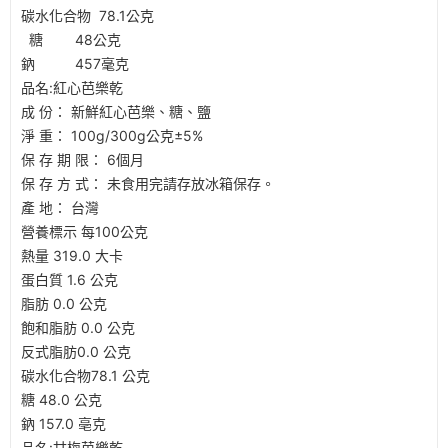
碳水化合物 78.1公克
糖 48公克
鈉 457毫克
品名:紅心芭樂乾
成 份： 新鮮紅心芭樂、糖、鹽
淨 重： 100g/300g公克±5%
保 存 期 限： 6個月
保 存 方 式： 未食用完請存放冰箱保存。
產 地： 台灣
營養標示 每100公克
熱量 319.0 大卡
蛋白質 1.6 公克
脂肪 0.0 公克
飽和脂肪 0.0 公克
反式脂肪0.0 公克
碳水化合物78.1 公克
糖 48.0 公克
鈉 157.0 亳克
品名:甘梅芭樂乾