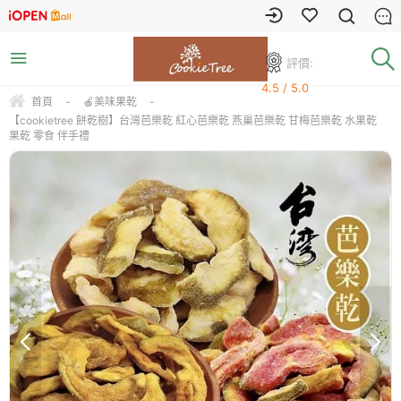
評價:
4.5 / 5.0
首頁
-
🍎美味果乾
-
【cookietree 餅乾樹】台灣芭樂乾 紅心芭樂乾 燕巢芭樂乾 甘梅芭樂乾 水果乾
果乾 零食 伴手禮