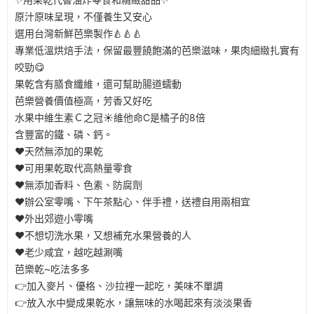
原汁原味呈現，不僅養生又安心
選用台灣新鮮芭樂製作🍐🍐🍐
專業低溫烘焙手法，保留最豐饒飽滿的芭樂滋味，果肉細緻扎實有
咬勁😋
果乾含有膳食纖維，還可幫助腸道蠕動
芭樂營養價值極高，芳香又好吃
水果中維生素Ｃ之冠☀️維他命C是橘子的8倍
含豐富的鐵、磷、鈣。
❤️天然無添加的果乾
❤️可用果乾取代高熱量零食
❤️無添加香料、色素、防腐劑
❤️辦公室零嘴、下午茶點心、伴手禮，送禮自用兩相宜
❤️外出郊遊小零嘴
❤️不想切洗水果，又想補充水果營養的人
❤️老少咸宜，越吃越涮嘴
芭樂乾~吃法多多
👉加入麥片、優格、沙拉裡一起吃，美味不單調
👉放入水中變成果乾水，讓無味的水喝起來有淡淡果香