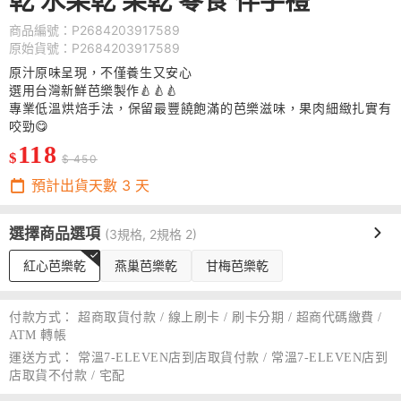
乾 水果乾 果乾 零食 伴手禮
商品編號：P2684203917589
原始貨號：P2684203917589
原汁原味呈現，不僅養生又安心
選用台灣新鮮芭樂製作🍐🍐🍐
專業低溫烘焙手法，保留最豐饒飽滿的芭樂滋味，果肉細緻扎實有
咬勁😋
118
$
$ 450
預計出貨天數
3
天
選擇商品選項
(3規格, 2規格 2)
紅心芭樂乾
燕巢芭樂乾
甘梅芭樂乾
付款方式：
超商取貨付款 / 線上刷卡 / 刷卡分期 / 超商代碼繳費 /
ATM 轉帳
運送方式：
常溫7-ELEVEN店到店取貨付款 / 常溫7-ELEVEN店到
店取貨不付款 / 宅配