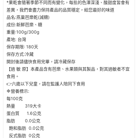
*果乾會隨著季節不同而有變化，每批的色澤深淺、酸甜度皆會有
差異，我們會盡力保持產品的品質穩定，給您最好的味道
品名:燕巢芭樂乾(減糖)
成份:新鮮芭樂、糖
重量:100g/300g
產地: 台灣
保存期限: 180天
保存方式:冷藏
開封後請儘快食用完畢，請冷藏保存
【過 敏 原】本產品含有芭樂、水果類與其製品，對其過敏者不宜
食用。
👉六歲以下兒童，請在監護人陪同下食用
🔷營養標示:
每100克
熱量 319大卡
蛋白質 1.6公克
脂肪 0.0公克
飽和脂肪 0.0公克
反式脂肪 0公克