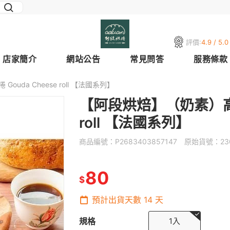
評價:
4.9 / 5.0
店家簡介
網站公告
常見問答
服務條款
uda Cheese roll 【法國系列】
【阿段烘焙】（奶素）高達起
roll 【法國系列】
商品編號：
P2683403857147
原始貨號：
23
80
$
預計出貨天數
14
天
規格
1入