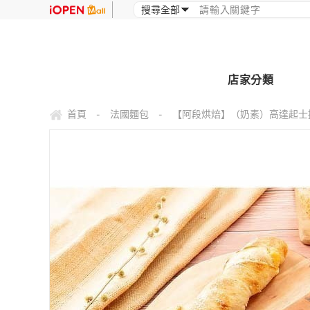
店家分類
首頁
法國麵包
【阿段烘焙】（奶素）高達起士捲 Go
-
-