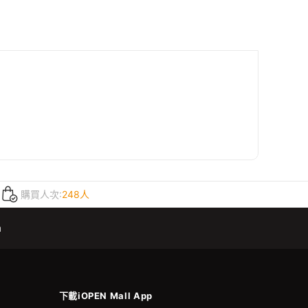
購買人次:
248人
m
下載iOPEN Mall App