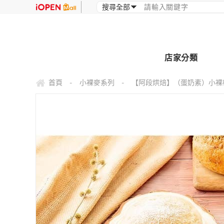
店家分類
首頁
小裸麥系列
【阿段烘焙】（蛋奶素）小裸橘丁 
-
-