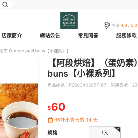
評價:
4.9 / 5.0
店家簡介
網站公告
常見問答
服務條款
Orange peel buns【小裸系列】
【阿段烘焙】（蛋奶素）小裸
buns【小裸系列】
商品編號：
P2683403857107
原始貨號：
23
60
$
預計出貨天數
14
天
規格
1入