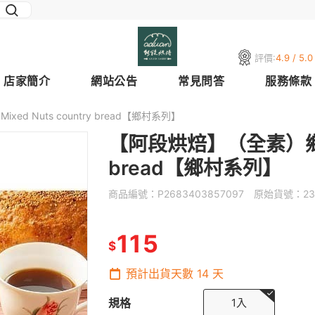
評價:
4.9 / 5.0
店家簡介
網站公告
常見問答
服務條款
d Nuts country bread【鄉村系列】
【阿段烘焙】（全素）鄉村果仁
bread【鄉村系列】
商品編號：
P2683403857097
原始貨號：
23
115
$
預計出貨天數
14
天
規格
1入