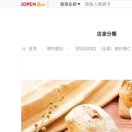
店家分類
首頁
鄉村麵包
【阿段烘焙】（全素）鄉村果仁 Mixe
-
-