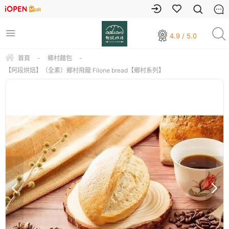
4.9 / 5.0
首頁
-
鄉村麵包
-
【阿段烘焙】（全素）鄉村飛龍 Filone bread【鄉村系列】