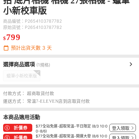
拍 底片相機 相機 27張相機 - 蠟筆
小新校車版
商品編號：P2654103787782
原始貨號：P2654103787782
799
$
預計出貨天數
3
天
選擇商品選項
(1規格)
蠟筆小新校車版
付款方式：
超商取貨付款
運送方式：
常溫7-ELEVEN店到店取貨付款
本商品適用活動
$77全站免運-超取常溫-平日限定 (8/3 10:0
折價券
登入領取
0-8/6)
$77全站免運-超取常溫-開運大發 (8/6 10:0
折價券
登入領取