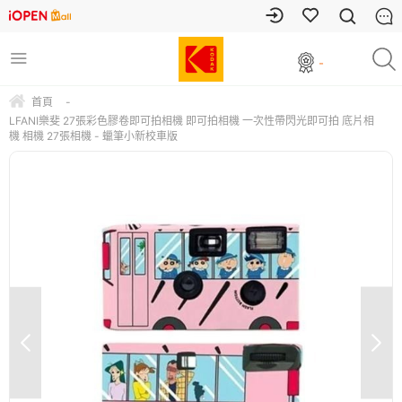
-
首頁
-
LFANI樂斐 27張彩色膠卷即可拍相機 即可拍相機 一次性帶閃光即可拍 底片相
機 相機 27張相機 - 蠟筆小新校車版