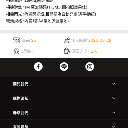
相機焦距 :28MM,固定焦距
相機對焦 :1M 至無限遠(1-3M之間拍照效果佳)
相機閃光 :內置閃光燈,且開關為自動充電(非手動按)
電池規格 :內置1節AA電池(5號電池)
商品:
25
加入時間:
2023-08-29
評價:
-
購買人次:
12人
關於我們
購物須知
聯絡我們
友善連結