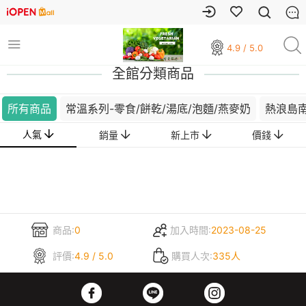
4.9 / 5.0
全館分類商品
所有商品
常溫系列-零食/餅乾/湯底/泡麵/燕麥奶
熱浪島
人氣
銷量
新上市
價錢
商品:
0
加入時間:
2023-08-25
評價:
4.9 / 5.0
購買人次:
335人