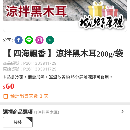
分享 :
【 四海飄香 】涼拌黑木耳200g/袋
商品編號：P2611303911729
原始貨號：P2611303911729
✳️熟食冷凍，無需加熱，室溫放置約15分鐘解凍即可食用。
60
$
預計出貨天數
3
天
選擇商品選項
(1涼拌黑木耳)
袋裝