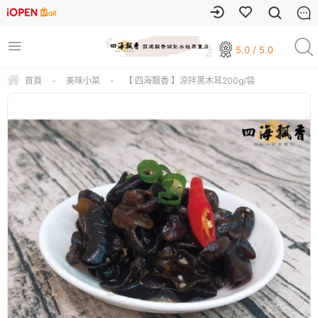
5.0 / 5.0
首頁
-
美味小菜
-
【 四海飄香 】涼拌黑木耳200g/袋