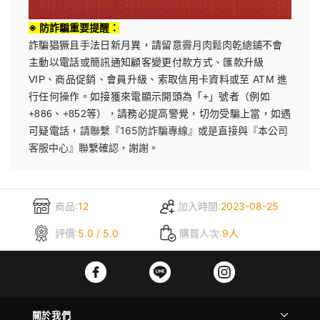
※ 防詐騙重要提醒：
霽月肉鬆肉乾總鋪
詐騙猖獗且手法日新月異，請留意
不會
主動以電話或簡訊通知顧客變更付款方式、匯款升級
VIP、商品促銷、會員升級、索取信用卡資料或至 ATM 進
行任何操作。如接獲來電顯示開頭為「+」號者（例如
+886、+852等），請務必提高警覺，切勿受騙上當，如遇
請聯繫『165防詐騙專線』或是直接與『本公司
可疑電話，
客服中心』聯繫確認，謝謝
。
商品:
12
加入時間:
2023-08-25
評價:
5.0 / 5.0
購買人次:
9人
關於我們