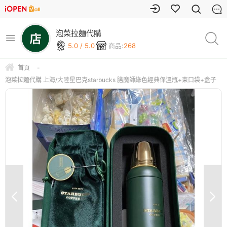
泡菜拉麵代購
5.0 / 5.0
商品:
268
首頁
-
泡菜拉麵代購 上海/大陸星巴克starbucks 膳魔師綠色經典保溫瓶+束口袋+盒子