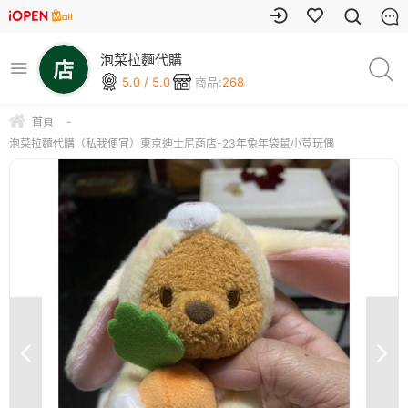
泡菜拉麵代購
5.0 / 5.0
商品:
268
首頁
-
泡菜拉麵代購（私我便宜）東京迪士尼商店-23年兔年袋鼠小荳玩偶