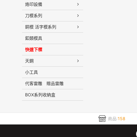
烙印設備
刀模系列
銅模 活字模系列
釦類模具
快速下標
天鋼
小工具
代客雷雕 贈品雷雕
BOX系列收納盒
商品:
158