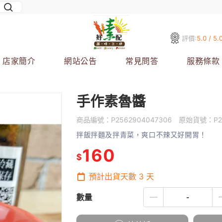
評價:
5.0 / 5.
店家簡介
網站公告
常見問答
服務條款
手作素魯醬
商品編號：
P2562904047306
原始貨號：
P
拌飯拌麵及拌青菜，爽口不辣又好開胃！
160
$
預計出貨天數
3
天
數量