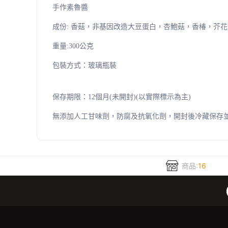
手作素魯醬
成份: 香菇，非基因改造大豆蛋白，杏鮑菇，香椿，芥
重量:300公克
包裝方式：玻璃瓶裝
保存期限：12個月(未開封)(以實際標示為主)
無添加人工甘味劑，防腐及抗氧化劑，開封後冷藏保存
商品:
16