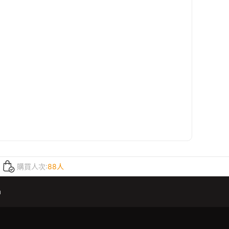
購買人次:
88人
m