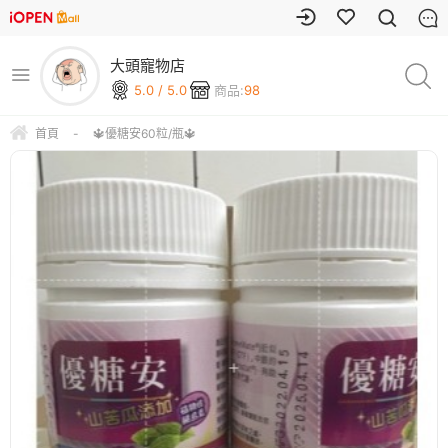
大頭寵物店
5.0 / 5.0
商品:
98
首頁
-
🔱優糖安60粒/瓶🔱