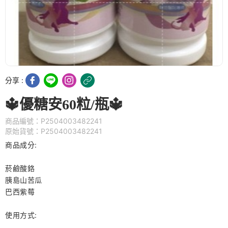
分享 :
🔱優糖安60粒/瓶🔱
商品編號：P2504003482241
原始貨號：P2504003482241
商品成分:
菸鹼酸鉻
胰島山苦瓜
巴西紫莓
使用方式: