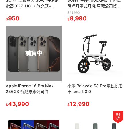
SONY 原廠盒裝 30W 快速充
SONY WH-1000XM5 主動式
電器 XQZ-UC1 ( 旅充頭+
降噪耳罩式耳機 原廠公司貨
Type C傳輸線 )
(官網註冊享保固18個月)
$11,990
950
8,990
$
$
補貨中
Apple iPhone 16 Pro Max
小米 Baicycle S3 Pro電動腳踏
256GB 台灣原廠公司貨
車 smart 3.0
43,990
12,990
$
$
94
折