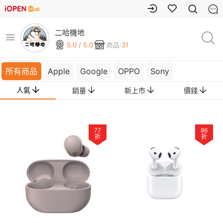
二哈機地
5.0 / 5.0
商品:
31
所有商品
Apple
Google
OPPO
Sony
人氣
銷量
新上市
價錢
77
86
折
折