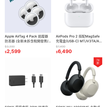
Apple AirTag 4 Pack 追蹤器
AirPods Pro 2 搭配MagSafe
防丟器 (全新未拆含稅開發票/
充電盒(USB‑C) MTJV3TA/A
台灣公司貨)
全新台灣公司貨/含稅開發票
$3,390
$7,490
2,599
6,490
$
$
74
折