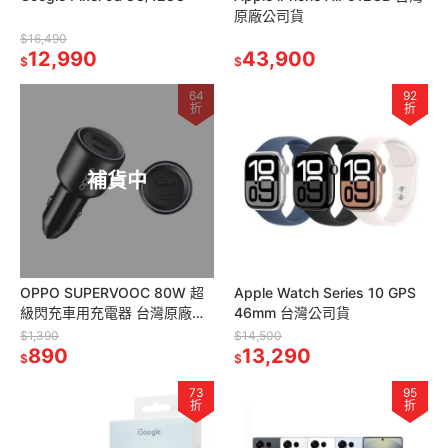
原廠公司貨
$16,490
12,990
43,900
$
$
64
92
折
折
補貨中
OPPO SUPERVOOC 80W 超
Apple Watch Series 10 GPS
級閃充車用充電器 台灣原廠公
46mm 台灣公司貨
司
$1,390
$14,500
890
13,290
$
$
73
95
折
折