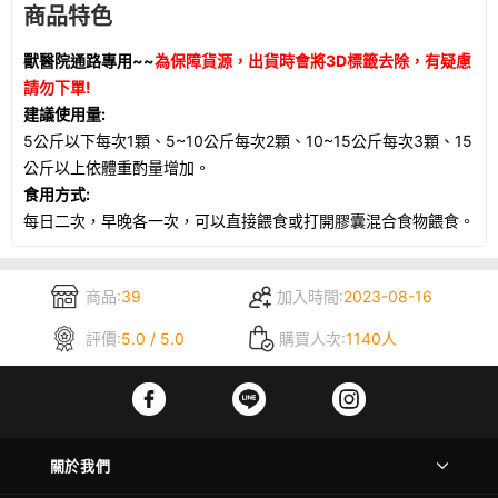
商品特色
獸醫院通路專用~~
為保障貨源，出貨時會將3D標籤去除，有疑慮
請勿下單!
建議使用量:
5公斤以下每次1顆、5~10公斤每次2顆、10~15公斤每次3顆、15
公斤以上依體重酌量增加。
食用方式:
每日二次，早晚各一次，可以直接餵食或打開膠囊混合食物餵食。
商品:
39
加入時間:
2023-08-16
評價:
5.0 / 5.0
購買人次:
1140人
關於我們