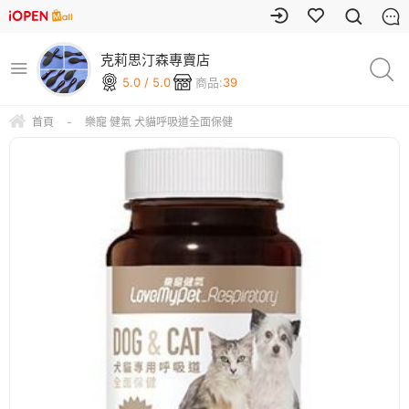
克莉思汀森專賣店
5.0 / 5.0
商品:
39
首頁
-
樂寵 健氣 犬貓呼吸道全面保健