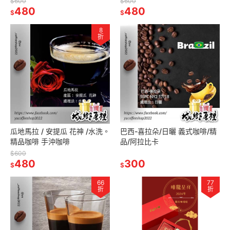
$600
$600
480
480
$
$
8
折
瓜地馬拉 / 安提瓜 花神 /水洗。
巴西-喜拉朵/日曬 義式咖啡/精
精品咖啡 手沖咖啡
品/阿拉比卡
$600
480
300
$
$
66
77
折
折