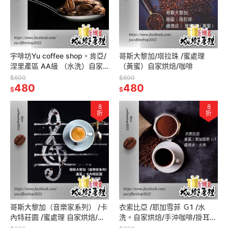
宇啡坊Yu coffee shop。肯亞/
哥斯大黎加/塔拉珠 /蜜處理
涅里產區 AA級 （水洗）自家
（黃蜜）自家烘焙/咖啡
烘培/咖啡
$600
$600
480
480
$
$
8
8
折
折
哥斯大黎加（音樂家系列） /卡
衣索比亞 /耶加雪菲 Ｇ1 /水
內特莊園 /蜜處理 自家烘焙/咖
洗。自家烘焙/手沖咖啡/掛耳包
啡/掛耳包
精品咖啡