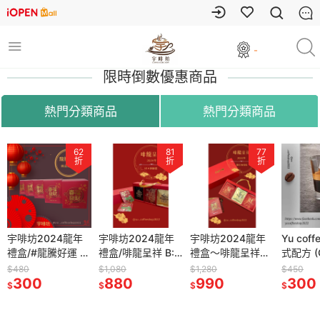
-
限時倒數優惠商品
熱門分類商品
熱門分類商品
62
62
81
81
77
77
66
折
折
折
折
折
折
折
024龍年
宇啡坊2024龍年
宇啡坊2024龍年
宇啡坊2024龍年
宇啡坊2024龍年
宇啡坊2024龍年
Yu coffee shop 義
Yu coff
龍騰好運 精
禮盒/#龍騰好運 精
禮盒/啡龍呈祥 B:
禮盒/啡龍呈祥 B:
禮盒～啡龍呈祥A:
禮盒～啡龍呈祥A:
式配方 (G car狂
式配方 (
/掛耳咖啡
品濾掛組/掛耳咖啡
烘豆師精選組/掛耳
烘豆師精選組/掛耳
藝伎咖啡組 濾掛咖
藝伎咖啡組 濾掛咖
響）經典曼巴
響）經
$480
$1,080
$1,080
$1,280
$1,280
$450
$450
300
咖啡/自家烘焙
880
咖啡/自家烘焙
880
啡/自家烘焙
990
啡/自家烘焙
990
300
300
$
$
$
$
$
$
$