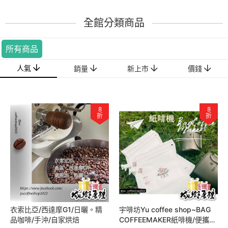
全館分類商品
所有商品
人氣
銷量
新上市
價錢
8
8
折
折
衣索比亞/西達摩G1/日曬。精
宇啡坊Yu coffee shop~BAG
品咖啡/手沖/自家烘焙
COFFEEMAKER紙啡機/便攜式