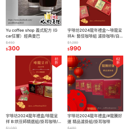
Yu coffee shop 義式配方 (G
宇啡坊2024龍年禮盒～啡龍呈
car狂響）經典曼巴
祥A: 藝伎咖啡組 濾掛咖啡/自
家烘焙
$450
$1,280
300
990
$
$
81
62
折
折
宇啡坊2024龍年禮盒/啡龍呈
宇啡坊2024龍年禮盒/#龍騰好
祥 B:烘豆師精選組/掛耳咖啡/
運 精品濾掛組/掛耳咖啡
自家烘焙
$1,080
$480