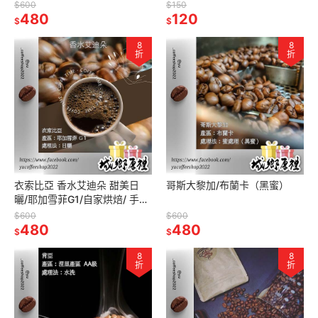
咖啡（露營、聚會）
$600
$150
480
120
$
$
8
8
折
折
衣索比亞 香水艾迪朵 甜美日
哥斯大黎加/布蘭卡（黑蜜）
曬/耶加雪菲G1/自家烘焙/ 手沖
咖啡/精品咖啡
$600
$600
480
480
$
$
8
8
折
折