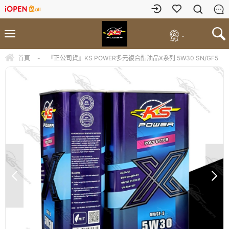
-
首頁
-
『正公司貨』KS POWER多元複合酯油品X系列 5W30 SN/GF5