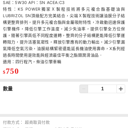
SAE：5W30 API：SN ACEA:C3
特性：KS POWER獨家Ｘ製程技術將多元複合酯基礎油與
LUBRIZOL SN頂級配方完美結合，尖端Ｘ製程技術讓油膜分子結
構更整齊排列，提升多元複合酯與金屬吸附特性，冷啟動迅速保護
引擎機件，降低引擎工作溫度，減少失油率，提供引擎全方位保
護，隨著引擎高低不同程度運轉，整齊的分子結構更能降低引擎運
轉阻力，提升活塞氣密性，釋放引擎應有的動力輸出，減少引擎漏
氣降低空氣污染，油膜結構緊密還能延長機油使用壽命，X系列經
過長時間使用是效能與經濟最佳平衡之酯類潤滑油品．
適用：四行程汽，柴油引擎車輛
750
$
數量
付款方式：
超商取貨付款