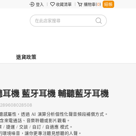
結帳
登入
收藏清單
購物車(
0
)
退貨政策
I 輔聽耳機 藍牙耳機 輔聽藍牙耳機
2289608028508
量測左右耳聽感屬性，透過 AI 演算分析個性化聲音頻段補償方式。
包含來電通話、音樂聆聽或影片觀看。
/ 捷運 / 交談 / 自訂 / 自適應 模式。
時的環境噪音，讓你更專注聽見想聽的人聲。