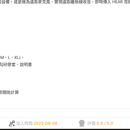
設備，或是做為遠距麥克風，實現遠距離無線收音，即時傳入 HEAR 耳
M、L、XL)、
無耳勾矽膠套、說明書
即開始計算
加入時間:
2023-08-06
評價:
5.0 / 5.0