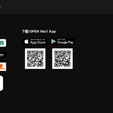
m
下載iOPEN Mall App