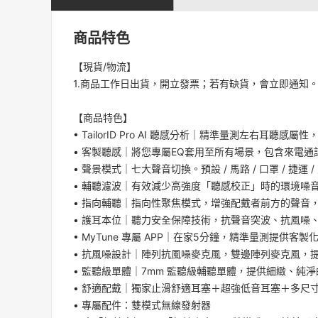
商品特色
【現貨/物流】
1.商品工作日出貨，開立發票；若有缺貨，會立即通知
【商品特色】
• TailorID Pro AI 聽感分析｜精準量測左右耳聽
• 客製聽感｜將您專屬EQ套用至所有場景，包含來電
• 聲景模式｜七大聲音切換。預設 / 馬路 / 口罩 / 捷運 / 
• 輔聽濾波｜有效減少高強度「聽感校正」時的環境噪
• 指向輔聽｜指向性聚焦模式，增強配戴者前方的聲音
• 護耳本位｜聽力安全保障技術，抗聲音突波、抗風噪
• MyTune 專屬 APP｜在家5分鐘，精準量測提供客
• 抗風噪設計｜陣列抗風噪麥克風，雙邊陣列麥克風，
• 監聽級單體｜7mm 監聽級輔聽單體，提供細緻、純
• 舒適配戴｜獨家止滑舒適耳塞＋超強低音耳塞＋多尺
• 專屬配件：雙模式無線發射器