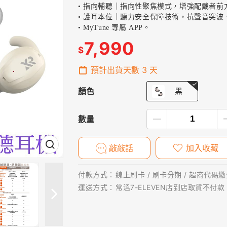
• 指向輔聽｜指向性聚焦模式，增強配戴者
• 護耳本位｜聽力安全保障技術，抗聲音突
• MyTune 專屬 APP。
7,990
$
預計出貨天數
3
天
顏色
黑
數量
敲敲話
加入收藏
付款方式：
線上刷卡 / 刷卡分期 / 超商代碼繳費
運送方式：
常溫7-ELEVEN店到店取貨不付款 