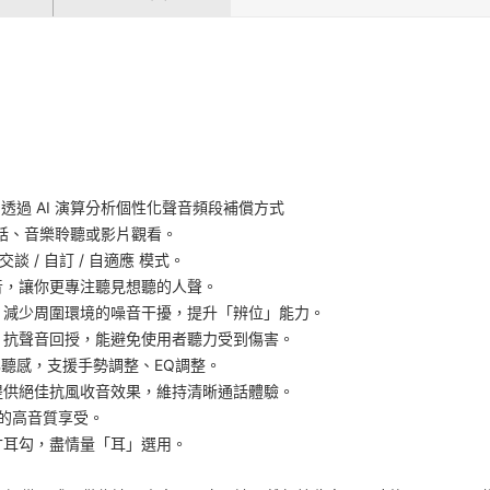
。
感屬性，透過 AI 演算分析個性化聲音頻段補償方式
通話、音樂聆聽或影片觀看。
交談 / 自訂 / 自適應 模式。
音，讓你更專注聽見想聽的人聲。
，減少周圍環境的噪音干擾，提升「辨位」能力。
、抗聲音回授，能避免使用者聽力受到傷害。
製化聽感，支援手勢調整、EQ調整。
提供絕佳抗風收音效果，維持清晰通話體驗。
淨的高音質享受。
寸耳勾，盡情量「耳」選用。