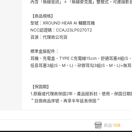
內含「無線音訊」＋「無線麥克風」雙模式，可連接影音
【商品規格】
型號：XROUND HEAR AI 輔聽耳機
NCC認證碼：CCAJ23LP0270T2
貨源：代理商公司貨
標準盒裝配件：
耳機、充電盒、TYPE C充電線15cm、舒適耳塞4組(S、
低音耳塞3組(S、M、L)、矽膠耳勾3組(S、M、L)+
【保固期】
1.原廠或代理商保固2年，產品經拆封、使用，保固日期
＂註冊商品序號，再享半年延長保固＂
商品:
106