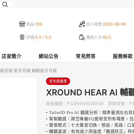
商品:
106
加入時間:
2023-08-06
評價:
5.0 / 5.0
購買人次:
62人
店家簡介
網站公告
常見問答
服務條款
AI 輔聽耳機 藍牙耳機 輔聽藍牙耳機
享免運優惠
XROUND HEAR A
商品編號：
P2289608028508
原始貨號：
P
• TailorID Pro AI 聽感分析｜精準
• 客製聽感｜將您專屬EQ套用至所有場景，
• 聲景模式｜七大聲音切換。預設 / 馬路 / 口罩 
• 輔聽濾波｜有效減少高強度「聽感校正」