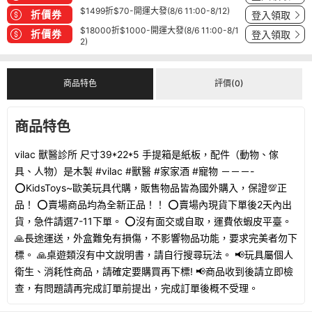
$1499折$70-開運大發(8/6 11:00-8/12)
折價券
登入領取
$18000折$1000-開運大發(8/6 11:00-8/1
折價券
登入領取
2)
商品特色
評價(0)
商品特色
vilac 獸醫診所 尺寸39*22*5 手提箱是紙板，配件（動物、傢
具、人物）是木製 #vilac #獸醫 #家家酒 #寵物 －－－-
⭕KidsToys~歐美玩具代購，販售物品皆為國外購入，保證💯正
品！ ⭕賣場商品均為全新正品！！ ⭕賣場內現貨下單後2天內出
貨，急件請選7-11下單。 ⭕沒有面交或自取，運費依蝦皮平臺。
🙏長途運送，外盒難免有損傷，不影響物品功能，要求完美者勿下
標。 🙏桌遊類沒有中文說明書，請自行搜尋玩法。 📢玩具屬個人
衛生、消耗性商品，請確定要購買再下標! 📢商品收到後請立即檢
查，有問題請再完成訂單前提出，完成訂單後概不受理。