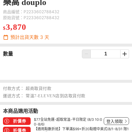
樂高 douplo
商品編號：P2233602788432
原始貨號：P2233602788432
3,870
$
預計出貨天數
3
天
數量
付款方式：
超商取貨付款
運送方式：
常溫7-ELEVEN店到店取貨付款
本商品適用活動
$77全站免運-超取常溫-平日限定 (8/3 10:0
折價券
登入領取
0-8/6)
【適用點數折抵】下單滿$99+折20點贈中美式(8/1-8/31 限1
折價券