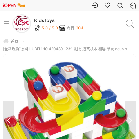
KidsToys
5.0 / 5.0
商品:
304
首頁
-
[全新現貨]德國 HUBELiNO 420480 123件組 軌道式積木 相容 樂高 douplo