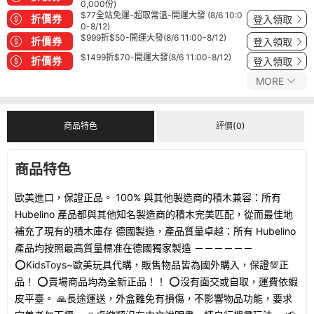
0,000份)
$77全站免運-超取常溫-開運大發 (8/6 10:0
折價券
登入領取
0-8/12)
$999折$50-開運大發(8/6 11:00-8/12)
折價券
登入領取
$1499折$70-開運大發(8/6 11:00-8/12)
折價券
登入領取
MORE
商品特色
評價(0)
商品特色
歐美進口，保證正品。 100% 與其他製造商的積木兼容：所有
Hubelino 產品都與其他知名製造商的積木完美匹配，從而最佳地
補充了現有的積木庫存 德國製造，產品質量卓越：所有 Hubelino
產品均按照最高質量標准在德國獨家製造 －－－－－－
⭕KidsToys~歐美玩具代購，販售物品皆為國外購入，保證💯正
品！ ⭕賣場商品均為全新正品！！ ⭕沒有面交或自取，運費依蝦
皮平臺。 🙏長途運送，外盒難免有損傷，不影響物品功能，要求