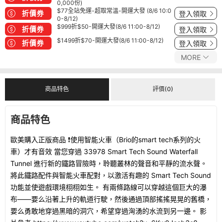
0,000份)
$77全站免運-超取常溫-開運大發 (8/6 10:0
折價券
登入領取
0-8/12)
$999折$50-開運大發(8/6 11:00-8/12)
折價券
登入領取
$1499折$70-開運大發(8/6 11:00-8/12)
折價券
登入領取
MORE
商品特色
評價(0)
商品特色
歐美購入正版商品 ❗使用智能火車（Brio的smart tech系列的火
車）才有音效 當您穿過 33978 Smart Tech Sound Waterfall
Tunnel 進行新的鐵路冒險時，聆聽叢林的聲音和平靜的流水聲。
將此鐵路配件與智能火車配對，以激活有趣的 Smart Tech Sound
功能並使遊戲環境栩栩如生。 有兩條路線可以穿越這個巨大的瀑
布——要么沿著上升的軌道行駛，然後通過頂部搖搖晃晃的舊橋，
要么勇敢地穿過黑暗的洞穴，希望穿過洶湧的水流到另一邊。 影