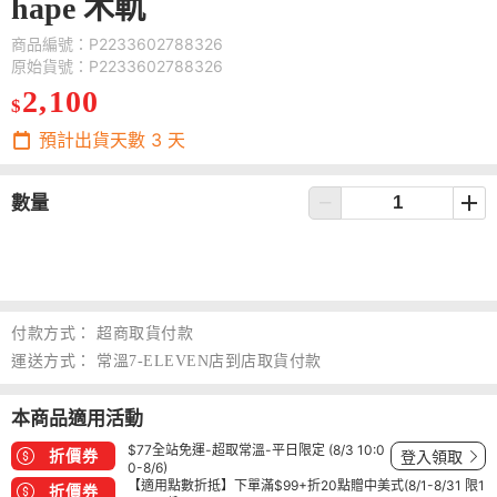
hape 木軌
商品編號：P2233602788326
原始貨號：P2233602788326
2,100
$
預計出貨天數
3
天
數量
付款方式：
超商取貨付款
運送方式：
常溫7-ELEVEN店到店取貨付款
本商品適用活動
$77全站免運-超取常溫-平日限定 (8/3 10:0
折價券
登入領取
0-8/6)
【適用點數折抵】下單滿$99+折20點贈中美式(8/1-8/31 限1
折價券