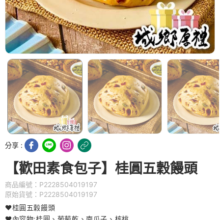
分享 :
【歡田素食包子】桂圓五穀饅頭
商品編號：P2228504019197
原始貨號：P2228504019197
❤️桂圓五穀饅頭
❤️內容物:桂圓、葡萄乾、南瓜子、核桃