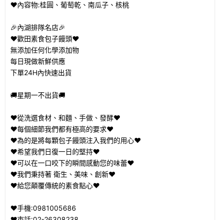
❤️內容物:桂圓、葡萄乾、南瓜子、核桃
🎉內湖排隊名店🎉
❤️歡田素食包子饅頭❤️
無添加任何化學添加物
每日現做新鮮供應
下單24H內快速出貨
🚚星期一不出貨🚚
❤️從洗選食材、和麵、手做、發酵❤️
❤️每個細節我們都有極高的要求❤️
❤️為的是將每顆包子饅頭注入我們的用心❤️
❤️希望我們日復一日的堅持❤️
❤️可以在一口咬下的瞬間感動您的味蕾❤️
❤️我們秉持著 衛生、美味、創新❤️
❤️給您顛覆傳統的素食點心❤️
❤️手機:0981005686
❤️市話:02-26308238