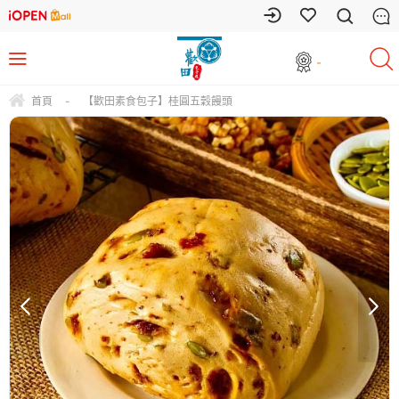
-
首頁
-
【歡田素食包子】桂圓五穀饅頭