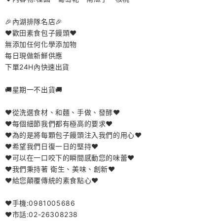
🎉內湖排隊名店🎉
❤️歡田素食包子饅頭❤️
無添加任何化學添加物
每日現做新鮮供應
下單24H內快速出貨
🚚星期一不出貨🚚
❤️從洗選食材、和麵、手做、發酵❤️
❤️每個細節我們都有極高的要求❤️
❤️為的是將每顆包子饅頭注入我們的用心❤️
❤️希望我們日復一日的堅持❤️
❤️可以在一口咬下的瞬間感動您的味蕾❤️
❤️我們秉持著 衛生、美味、創新❤️
❤️給您顛覆傳統的素食點心❤️
❤️手機:0981005686
❤️市話:02-26308238