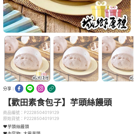
分享 :
【歡田素食包子】芋頭絲饅頭
商品編號：P2228504019129
原始貨號：P2228504019129
❤️芋頭絲饅頭
❤️內容物: 大甲芋頭