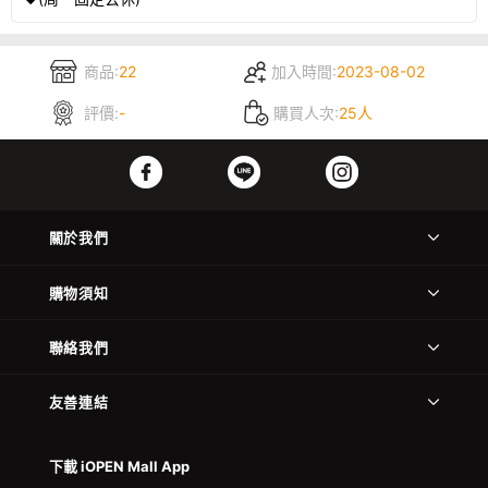
商品:
22
加入時間:
2023-08-02
評價:
-
購買人次:
25人
關於我們
購物須知
聯絡我們
友善連結
下載 iOPEN Mall App