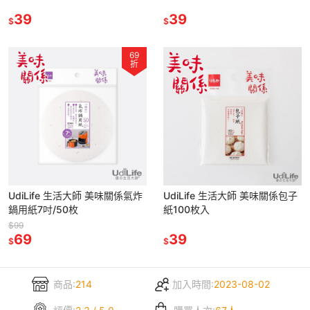
39
39
$
$
69
折
UdiLife 生活大師 美味關係氣炸
UdiLife 生活大師 美味關係包子
鍋用紙7吋/50枚
紙100枚入
$99
69
39
$
$
商品:
214
加入時間:
2023-08-02