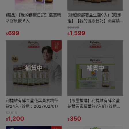
(贈品)【我的健康日記】燕窩精
(贈超前部署益生菌9入)【限定
萃膠原飲 6入
組】【我的健康日記】燕窩精
萃膠原飲24入
$2,800
699
1,599
$
$
46
折
補貨中
補貨中
利捷維有酵金盞花葉黃素精華
【限量搶購】利捷維有酵金盞
飲24入 (效期：2027/02/01)
花葉黃素精華飲7入組 (效期：
2027/02/01)
$2,616
1,200
350
$
$