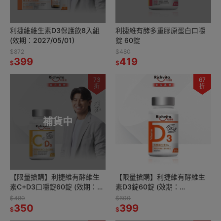
利捷維維生素D3保護飲8入組
利捷維有酵多重膠原蛋白口嚼
(效期：2027/05/01)
錠 60錠
$872
$480
399
419
$
$
73
67
折
折
補貨中
【限量搶購】利捷維有酵維生
【限量搶購】利捷維有酵維生
素C+D3口嚼錠60錠 (效期：
素D3錠60錠 (效期：
2026/06/01)
2027/01/01)
$480
$600
350
399
$
$