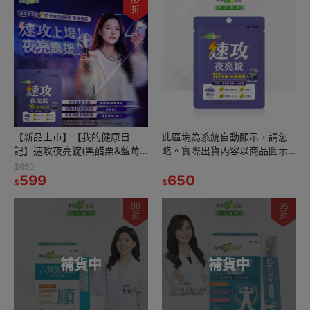
92
折
【新品上市】【我的健康日
此區塊為系統自動顯示，請忽
記】速攻夜亮錠(黑醋栗&藍莓
略。實際出貨內容以商品圖示
配方)30日份
數量為準 (夜亮-1)
$650
599
650
$
$
88
95
折
折
補貨中
補貨中