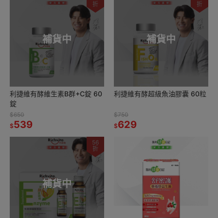
折
折
補貨中
補貨中
利捷維有酵維生素B群+C錠 60
利捷維有酵超級魚油膠囊 60粒
錠
$650
$750
539
629
$
$
56
折
補貨中