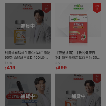
87
69
折
折
補貨中
利捷維有酵維生素C+D3口嚼錠
【限量搶購】【我的健康日
60錠(添加維生素D 400IU)(維
記】舒密護蔓越莓益生菌 30入
他命C )
(效期：2026/04/01)
$480
$720
419
499
$
$
84
折
補貨中
補貨中