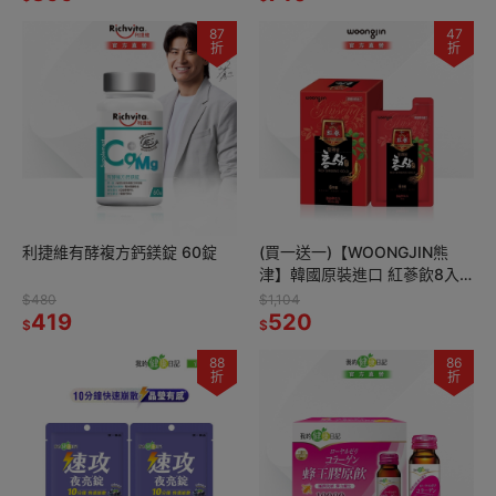
87
47
折
折
利捷維有酵複方鈣鎂錠 60錠
(買一送一)【WOONGJIN熊
津】韓國原裝進口 紅蔘飲8入
組 (70ml*8入) (效期：
$480
$1,104
419
2027/11/01)
520
$
$
88
86
折
折