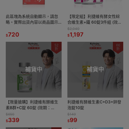
此區塊為系統自動顯示，請忽
【限定組】利捷維有酵女性綜
略。實際出貨內容以商品圖示
合維生素+鐵 60錠3件組 (效
數量為準 (蔓越-1)
期：2027/01/01)
$2,040
720
1,197
$
$
52
66
折
折
補貨中
補貨中
【限量搶購】利捷維有酵維生
利捷維有酵維生素C+D3+鋅發
素B群+C錠 60錠 (效期：
泡錠10錠
2026/11/01)
$650
$149
339
99
$
$