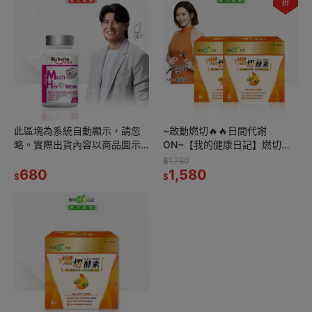
折
此區塊為系統自動顯示，請忽
~啟動燃切🔥🔥日間代謝
略。實際出貨內容以商品圖示
ON~【我的健康日記】燃切酵
數量為準(2)
素30入2件組
$1,780
680
1,580
$
$