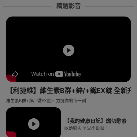
精選影音
【利捷維】維生素B群+鋅/+鐵EX錠 全新
維生素B群+鋅/+鐵EX錠✨ 力挺你的每一刻
【我的健康日記】燃切酵素
啟動燃切 享受不設限！