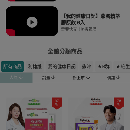
【我的健康日記】燕窩精萃
膠原飲 6入
青春快充！in援彈潤
全館分類商品
所有商品
利捷維
我的健康日記
熊津
★B群
★維生
人氣
銷量
新上市
價錢
97
78
折
折