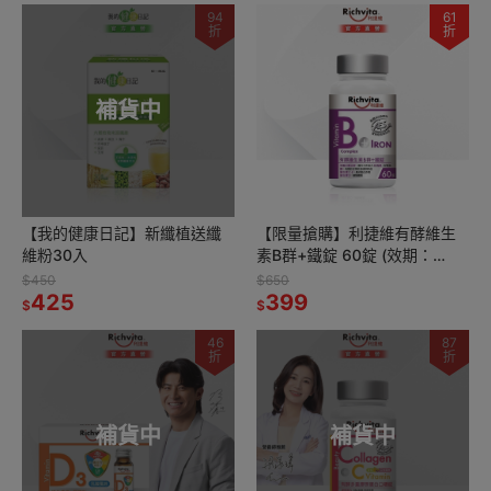
94
61
折
折
補貨中
【我的健康日記】新纖植送纖
【限量搶購】利捷維有酵維生
維粉30入
素B群+鐵錠 60錠 (效期：
2027/02/01)
$450
$650
425
399
$
$
46
87
折
折
補貨中
補貨中