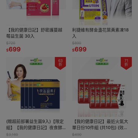
【我的健康日記】舒密護蔓越
利捷維有酵金盞花葉黃素凍18
莓益生菌 30入
入
$720
$890
699
699
$
$
63
71
折
折
(贈超前部署益生菌9入)【限定
【我的健康日記】最近火氣大
組】【我的健康日記】夜食酵
單日份10件組 (共10包) (效
素30入4件組
期：2027/06/01)
$3,160
$490