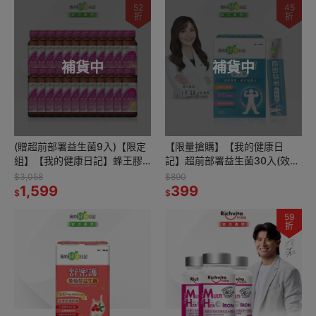
52
45
折
折
補貨中
補貨中
(贈超前部署益生菌9入)【限定
【限量搶購】【我的健康日
組】【我的健康日記】蜂王膠
記】超前部署益生菌30入(效
原飲(24入)
期：2026/06/01)
$3,058
$890
1,599
399
$
$
59
折