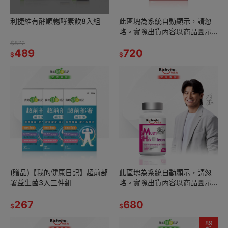
利捷維有酵順暢酵素飲8入組
此區塊為系統自動顯示，請忽
略。實際出貨內容以商品圖示
數量為準 (蔓越-2)
$872
489
720
$
$
(贈品)【我的健康日記】超前部
此區塊為系統自動顯示，請忽
署益生菌3入三件組
略。實際出貨內容以商品圖示
數量為準(1)
267
680
$
$
89