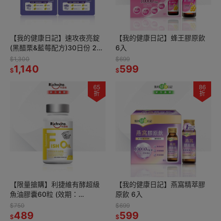
【我的健康日記】速攻夜亮錠
【我的健康日記】蜂王膠原飲
(黑醋栗&藍莓配方)30日份 2入
6入
組
$1,300
$699
1,140
599
$
$
65
86
折
折
【限量搶購】利捷維有酵超級
【我的健康日記】燕窩精萃膠
魚油膠囊60粒 (效期：
原飲 6入
2027/02/01)
$750
$699
489
599
$
$