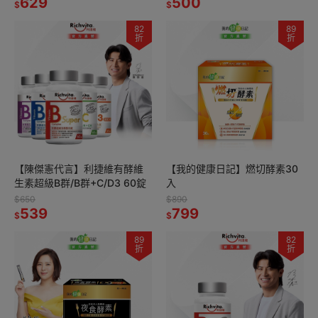
629
500
$
$
82
89
折
折
【陳傑憲代言】利捷維有酵維
【我的健康日記】燃切酵素30
生素超級B群/B群+C/D3 60錠
入
$650
$890
539
799
$
$
89
82
折
折