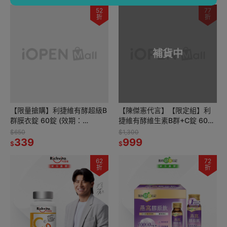
52
77
折
折
補貨中
【限量搶購】利捷維有酵超級B
【陳傑憲代言】【限定組】利
群膜衣錠 60錠 (效期：
捷維有酵維生素B群+C錠 60錠
2026/12/01)
2件組
$650
$1,300
339
999
$
$
62
72
折
折