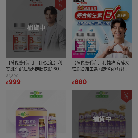
77
折
補貨中
【陳傑憲代言】【限定組】利
【陳傑憲代言】利捷維 有酵女
捷維有酵超級B群膜衣錠 60錠
性綜合維生素+鐵EX錠/有酵男
2件組
性綜合維生素+鋅EX錠 60錠
$1,300
999
680
$
$
57
折
補貨中