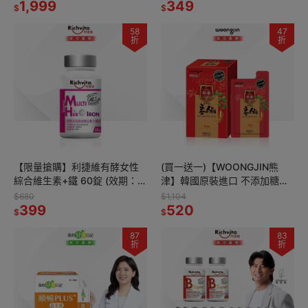
1,999
349
$
$
58
47
折
折
【限量搶購】利捷維有酵女性
(買一送一)【WOONGJIN熊
綜合維生素+鐵 60錠 (效期：
津】韓國原裝進口 不添加糖紅
2027/01/01)
蔘飲8入組(70ml*8入) (效期：
$680
$1,104
399
2027/07/01)
520
$
$
87
83
折
折