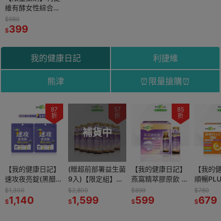
維有酵女性綜合維
生素+鐵 60錠 (效
$680
期：2027/01/01)
399
$
我的健康日記
利捷維
熊津
⏰限量搶購⏰
83
87
66
57
66
85
78
折
折
折
折
折
折
折
補貨中
補貨中
有酵金盞花
【我的健康日記】
利捷維有酵維生素
(贈超前部署益生菌
利捷維有酵維生素
【我的健康日記】
利捷維有酵金盞花
【我的
X軟膠囊
速攻夜亮錠(黑醋栗
C+D3+鋅發泡錠
9入)【限定組】
B群+C+牛磺酸發
燕窩精萃膠原飲 6
葉黃素凍18入
順暢PL
&藍莓配方)30日份
10錠
【我的健康日記】
泡錠10錠
入
30入
$1,300
$149
$2,800
$149
$699
$890
$780
2入組
1,140
99
燕窩精萃膠原飲24
1,599
99
599
699
679
$
$
$
$
$
$
$
入