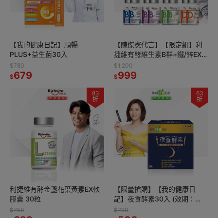
【我的健康日記】順暢
【陳傑憲代言】【限定組】利
PLUS+益生菌30入
捷維有酵維生素B群+鐵/鋅EX
錠/D3/B群+C/超級B群 60錠2
$780
$1,200
679
件組
999
$
$
83
63
折
折
利捷維有酵金盞花葉黃素EX軟
【限量搶購】【我的健康日
膠囊 30粒
記】夜食酵素30入 (效期：
2027/05/01)
$750
$790