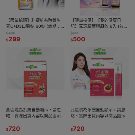
【限量搶購】利捷維有酵維生
【限量搶購】【我的健康日
素C+D3口嚼錠 60錠 (效期：
記】燕窩精萃膠原飲 6入 (效
2027/02/01)
期：2027/07/01)
$480
$699
299
500
$
$
此區塊為系統自動顯示，請忽
此區塊為系統自動顯示，請忽
略。實際出貨內容以商品圖示
略。實際出貨內容以商品圖示
數量為準 (蔓越-3)
數量為準
720
720
$
$