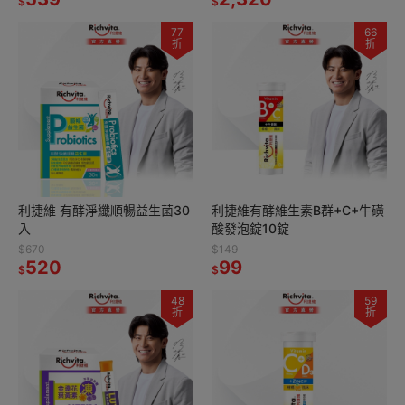
$
$
77
66
折
折
利捷維 有酵淨纖順暢益生菌30
利捷維有酵維生素B群+C+牛磺
入
酸發泡錠10錠
$670
$149
520
99
$
$
48
59
折
折