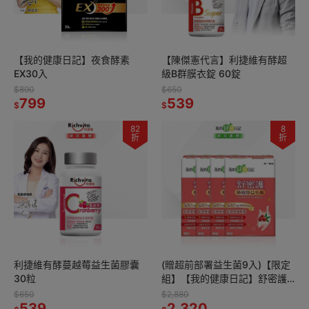
【我的健康日記】夜食酵素
【陳傑憲代言】利捷維有酵超
EX30入
級B群膜衣錠 60錠
$890
$650
799
539
$
$
82
8
折
折
利捷維有酵蔓越莓益生菌膠囊
(贈超前部署益生菌9入)【限定
30粒
組】【我的健康日記】舒密護
蔓越莓益生菌 30入4件組
$650
$2,880
539
2,320