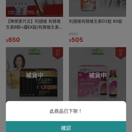
【陳傑憲代言】利捷維 有酵維
利捷維有酵維生素D3錠 60錠
生素B群+鐵EX錠/有酵維生素B
群+鋅EX錠 60錠
$600
650
505
$
$
84
66
折
折
補貨中
補貨中
(贈超前部署益生菌9入)【限定
【限量搶購】【我的健康日
此商品已下架！
組】【我的健康日記】夜食酵
記】蜂王膠原飲 6入(效期：
素EX30入4件組
2026/04/01)
$3,560
$699
2,999
459
確認
$
$