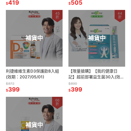
419
505
$
$
45
44
折
折
補貨中
補貨中
利捷維維生素D3保護飲8入組
【限量搶購】【我的健康日
(效期：2027/05/01)
記】超前部署益生菌30入(效
期：2026/06/01)
$872
$890
399
399
$
$
66
折
補貨中