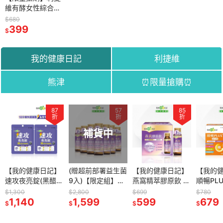
維有酵女性綜合維
生素+鐵 60錠 (效
$680
期：2027/01/01)
399
$
我的健康日記
利捷維
熊津
⏰限量搶購⏰
83
87
66
57
66
85
78
折
折
折
折
折
折
折
補貨中
補貨中
有酵金盞花
【我的健康日記】
利捷維有酵維生素
(贈超前部署益生菌
利捷維有酵維生素
【我的健康日記】
利捷維有酵金盞花
【我的
X軟膠囊
速攻夜亮錠(黑醋栗
C+D3+鋅發泡錠
9入)【限定組】
B群+C+牛磺酸發
燕窩精萃膠原飲 6
葉黃素凍18入
順暢PL
&藍莓配方)30日份
10錠
【我的健康日記】
泡錠10錠
入
30入
$1,300
$149
$2,800
$149
$699
$890
$780
2入組
1,140
99
燕窩精萃膠原飲24
1,599
99
599
699
679
$
$
$
$
$
$
$
入