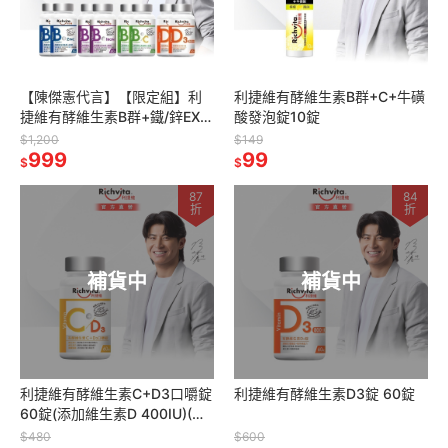
【陳傑憲代言】【限定組】利
利捷維有酵維生素B群+C+牛磺
捷維有酵維生素B群+鐵/鋅EX
酸發泡錠10錠
錠/D3/B群+C/超級B群 60錠2
$1,200
$149
件組
999
99
$
$
87
84
折
折
補貨中
補貨中
利捷維有酵維生素C+D3口嚼錠
利捷維有酵維生素D3錠 60錠
60錠(添加維生素D 400IU)(維
他命C )
$480
$600