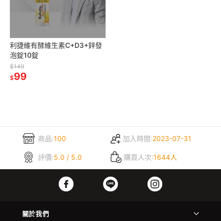
利捷維有酵維生素C+D3+鋅發
泡錠10錠
$149
99
$
商品:
100
加入時間:
2023-07-31
評價:
5.0 / 5.0
購買人次:
1644人
關於我們