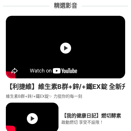
精選影音
【利捷維】維生素B群+鋅/+鐵EX錠 全新
維生素B群+鋅/+鐵EX錠✨ 力挺你的每一刻
【我的健康日記】燃切酵素
啟動燃切 享受不設限！