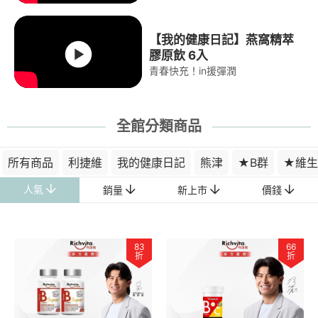
【我的健康日記】燕窩精萃
膠原飲 6入
青春快充！in援彈潤
全館分類商品
所有商品
利捷維
我的健康日記
熊津
★B群
★維生
人氣
銷量
新上市
價錢
83
66
折
折